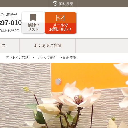
閲覧履歴
へのお問合せ
397-010
検討中
メールで
リスト
お問い合わせ
(土日祝16:00)
ビス
よくあるご質問
アットインTOP
スタッフ紹介
白井 美咲