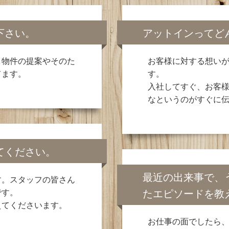
下さい。
アットインってど
、物件の提案やそのた
お客様に対する想い
てます。
す。
入社してすぐ、お客
なというのがすぐに
てください。
最近の出来事で、
す。スタッフの皆さん
です。
たエピソードを教
えてくださいます。
お仕事の面でしたら