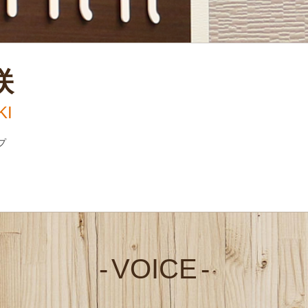
咲
KI
プ
VOICE