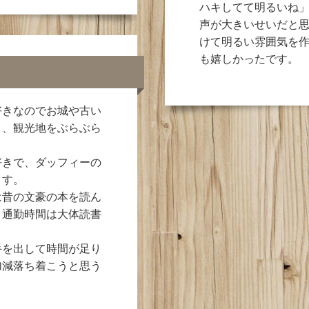
ハキしてて明るいね
声が大きいせいだと
けて明るい雰囲気を
も嬉しかったです。
好きなのでお城や古い
り、観光地をぶらぶら
好きで、ダッフィーの
ます。
は昔の文豪の本を読ん
。通勤時間は大体読書
手を出して時間が足り
加減落ち着こうと思う