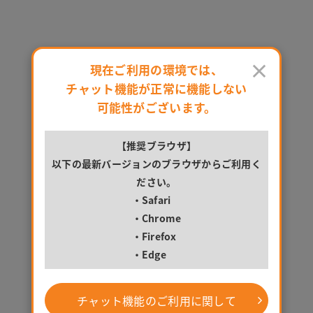
京都市上京区(京都府),京都市中京区(京都府),京都市東山区(京都府)...のマンスリーマ
お問い合わせ
のマンスリーマンション物件一覧
×
現在ご利用の環境では、
チャット機能が正常に機能しない
絞り込み:
あり
並べ替え
検索条件変更
可能性がございます。
検索中
【推奨ブラウザ】
以下の最新バージョンのブラウザからご利用く
ださい。
・Safari
・Chrome
・Firefox
・Edge
チャット機能のご利用に関して