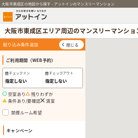
大阪市東成区の地図から探す - アットインのマンスリーマンション
大阪市東成区エリア周辺のマンスリーマンショ
絞り込み条件追加
閉じる
ご利用期間（WEB予約）
チェックイン
チェックアウト
空室あり
残りわずか
条件あり/要確認
満室
禁煙ルーム希望
キャンペーン