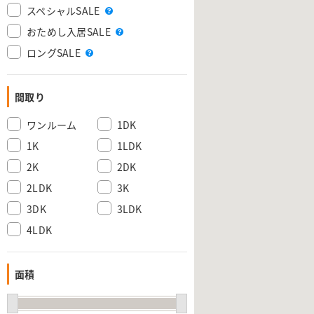
スペシャルSALE
おためし入居SALE
ロングSALE
間取り
ワンルーム
1DK
1K
1LDK
2K
2DK
2LDK
3K
3DK
3LDK
4LDK
面積