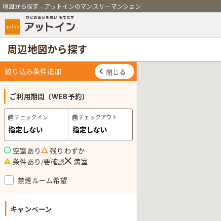
地図から探す - アットインのマンスリーマンション
周辺地図から探す
絞り込み条件追加
閉じる
ご利用期間（WEB予約）
チェックイン
チェックアウト
空室あり
残りわずか
条件あり/要確認
満室
禁煙ルーム希望
キャンペーン