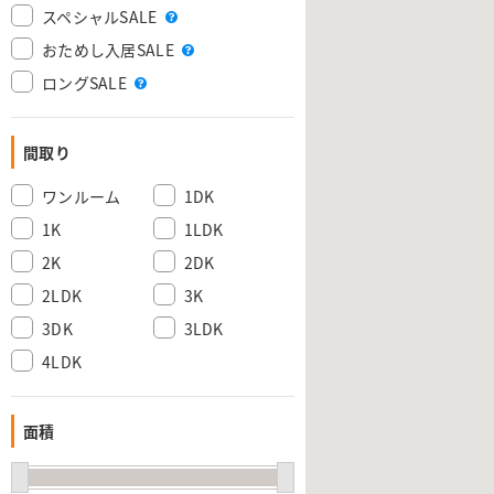
スペシャルSALE
おためし入居SALE
ロングSALE
間取り
ワンルーム
1DK
1K
1LDK
2K
2DK
2LDK
3K
3DK
3LDK
4LDK
面積