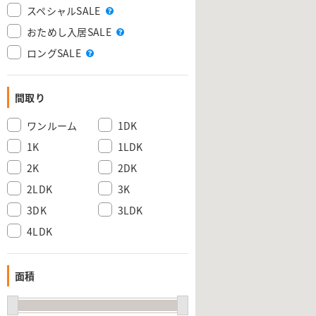
スペシャルSALE
おためし入居SALE
ロングSALE
間取り
ワンルーム
1DK
1K
1LDK
2K
2DK
2LDK
3K
3DK
3LDK
4LDK
面積