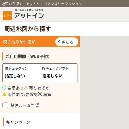
地図から探す - アットインのマンスリーマンション
周辺地図から探す
絞り込み条件追加
閉じる
ご利用期間（WEB予約）
チェックイン
チェックアウト
空室あり
残りわずか
条件あり/要確認
満室
禁煙ルーム希望
キャンペーン