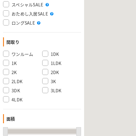
スペシャルSALE
おためし入居SALE
ロングSALE
間取り
ワンルーム
1DK
1K
1LDK
2K
2DK
2LDK
3K
3DK
3LDK
4LDK
面積