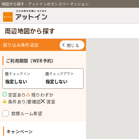
地図から探す - アットインのマンスリーマンション
周辺地図から探す
絞り込み条件追加
閉じる
ご利用期間（WEB予約）
チェックイン
チェックアウト
空室あり
残りわずか
条件あり/要確認
満室
禁煙ルーム希望
キャンペーン