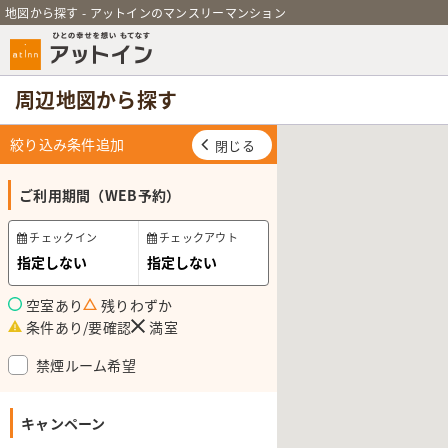
地図から探す - アットインのマンスリーマンション
周辺地図から探す
絞り込み条件追加
閉じる
ご利用期間（WEB予約）
チェックイン
チェックアウト
空室あり
残りわずか
条件あり/要確認
満室
禁煙ルーム希望
キャンペーン