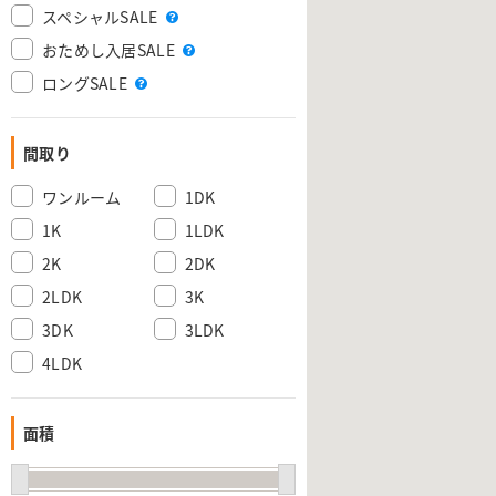
スペシャルSALE
おためし入居SALE
ロングSALE
間取り
ワンルーム
1DK
1K
1LDK
2K
2DK
2LDK
3K
3DK
3LDK
4LDK
面積