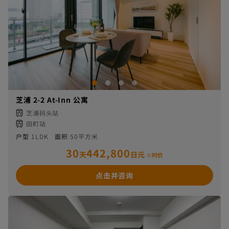
芝浦 2-2 At-Inn 公寓
芝浦码头站
田町站
户型
1LDK
面积
50平方米
30
442,800
天
日元
※时价
点击并咨询