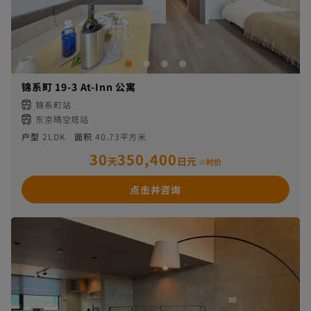
锦系町 19-3 At-Inn 公寓
锦系町站
东京晴空塔站
户型
2LDK
面积
40.73平方米
30
350,400
天
日元
※时价
点击并咨询