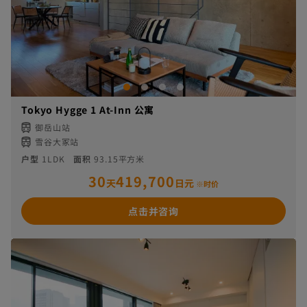
Tokyo Hygge 1 At-Inn 公寓
御岳山站
雪谷大冢站
户型
1LDK
面积
93.15平方米
30
419,700
天
日元
※时价
点击并咨询