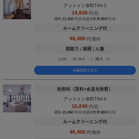
アットイン本町TK4-5
14,800
賃料:
13,920
水道光熱費:
880
ルームクリーニング代
48,400
間取り / 面積 / 人数
1LDK
33.34㎡
1（最大：2）
詳細情報を見る
利用料（賃料+水道光熱費）
アットイン本町TK4-6
16,840
賃料:
15,960
水道光熱費:
880
ルームクリーニング代
48,400