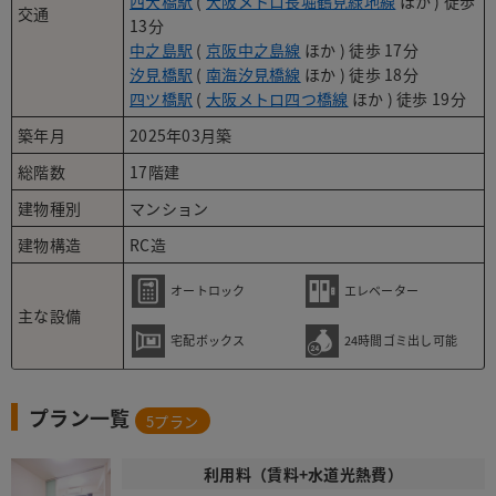
西大橋駅
(
大阪メトロ長堀鶴見緑地線
ほか ) 徒歩
交通
13分
中之島駅
(
京阪中之島線
ほか ) 徒歩 17分
汐見橋駅
(
南海汐見橋線
ほか ) 徒歩 18分
四ツ橋駅
(
大阪メトロ四つ橋線
ほか ) 徒歩 19分
築年月
2025年03月築
総階数
17階建
建物種別
マンション
建物構造
RC造
オートロック
エレベーター
主な設備
宅配ボックス
24時間ゴミ出し可能
プラン一覧
5
プラン
利用料（賃料+水道光熱費）