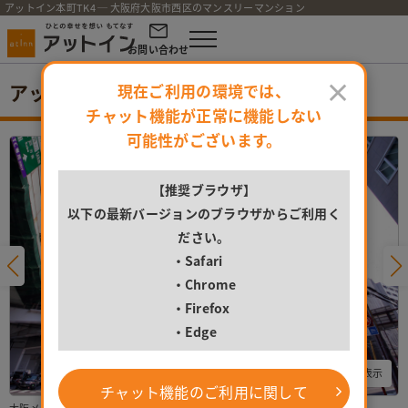
アットイン本町TK4 ─ 大阪府大阪市西区のマンスリーマンション
お問い合わせ
×
アットイン本町TK4
現在ご利用の環境では、
チャット機能が正常に機能しない
可能性がございます。
【推奨ブラウザ】
以下の最新バージョンのブラウザからご利用く
ださい。
・Safari
・Chrome
・Firefox
・Edge
すべての写真を表示
チャット機能のご利用に関して