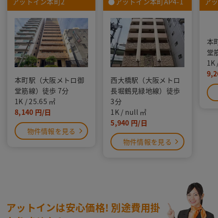
アットイン本町2
●アットイン本町AP4-1
アッ
本
堂
1K
9,2
本町駅（大阪メトロ御
西大橋駅（大阪メトロ
堂筋線）徒歩 7分
長堀鶴見緑地線）徒歩
1K
25.65
3分
8,140
1K
null
5,940
物件情報を見る
物件情報を見る
アットインは安心価格!
別途費用掛