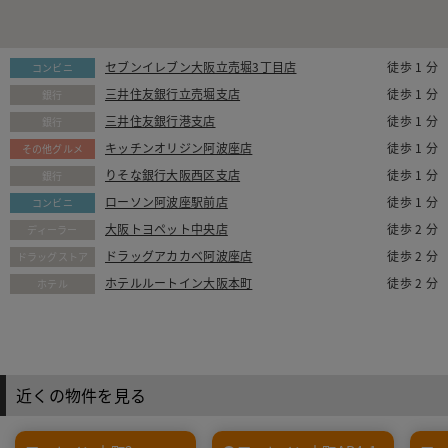
セブンイレブン大阪立売堀3丁目店
徒歩 1 分
コンビニ
三井住友銀行立売堀支店
徒歩 1 分
銀行
三井住友銀行港支店
徒歩 1 分
銀行
キッチンオリジン阿波座店
徒歩 1 分
その他グルメ
りそな銀行大阪西区支店
徒歩 1 分
銀行
ローソン阿波座駅前店
徒歩 1 分
コンビニ
大阪トヨペット中央店
徒歩 2 分
ディーラー
ドラッグアカカベ阿波座店
徒歩 2 分
ドラッグストア
ホテルルートイン大阪本町
徒歩 2 分
ホテル
近くの物件を見る