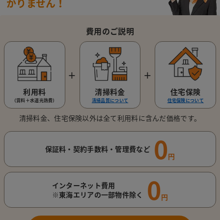
かりません！
費用のご説明
＋
＋
利用料
清掃料金
住宅保険
（賃料＋水道光熱費）
清掃品質について
住宅保険について
清掃料金、住宅保険以外は全て利用料に含んだ価格です。
0
保証料・契約手数料・管理費など
円
0
インターネット費用
※東海エリアの一部物件除く
円