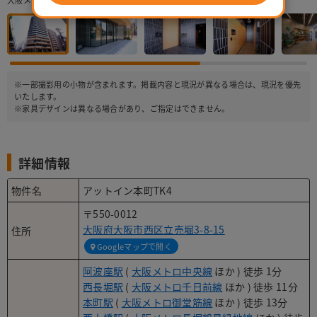
大阪メトロ中央線「阿波座」駅から徒歩1分の好立地！
※一部撮影用の小物が含まれます。掲載内容と現況が異なる場合は、現況を優先
いたします。
※家具デザインは異なる場合があり、ご指定はできません。
詳細情報
物件名
アットイン本町TK4
〒550-0012
大阪府大阪市西区立売堀3-8-15
住所
Googleマップで開く
阿波座駅
(
大阪メトロ中央線
ほか ) 徒歩 1分
西長堀駅
(
大阪メトロ千日前線
ほか ) 徒歩 11分
本町駅
(
大阪メトロ御堂筋線
ほか ) 徒歩 13分