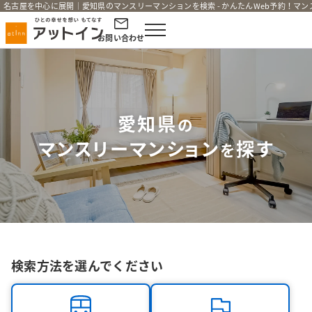
名古屋を中心に展開｜愛知県のマンスリーマンションを検索 - かんたんWeb予約！マ
お問い合わせ
×
現在ご利用の環境では、
チャット機能が正常に機能しない
可能性がございます。
愛知県
の
マンスリーマンション
探す
【推奨ブラウザ】
を
以下の最新バージョンのブラウザからご利用く
ださい。
・Safari
・Chrome
・Firefox
・Edge
検索方法を選んでください
チャット機能のご利用に関して