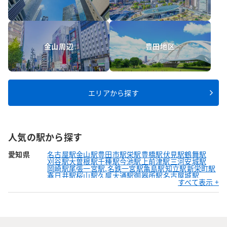
金山周辺
豊田地区
エリアから探す
人気の駅から探す
愛知県
名古屋駅
金山駅
豊田市駅
栄駅
豊橋駅
伏見駅
鶴舞駅
刈谷駅
大曽根駅
千種駅
今池駅
上前津駅
三河安城駅
岡崎駅
尾張一宮駅,名鉄一宮駅
亀島駅
知立駅
新栄町駅
春日井駅
桜山駅
久屋大通駅
御器所駅
名古屋城駅
すべて表示 +
東岡崎駅
犬山駅
八田駅,近鉄八田駅
大須観音駅
本山駅
栄生駅
国際センター駅
高岳駅
ナゴヤドーム前矢田駅
太閤通駅
丸の内駅
名古屋大学駅
熱田駅
吹上駅