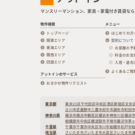
マンスリーマンション、家具・家電付き賃貸なら
物件検索
メニュー
トップページ
はじめての方
関東エリア
契約について
東海エリア
お部屋の予
関西エリア
料金のお支
四国エリア
入居・退去
よくあるご質
アットインのサービス
おまかせ物件リクエスト
東京都
東京23区
千代田区
中央区
港区
新宿区
文京
立川市
武蔵野市
三鷹市
府中市
調布市
町田
神奈川県
横浜市
横浜市鶴見区
横浜市神奈川区
横浜
相模原市中央区
横須賀市
平塚市
藤沢市
茅
千葉県
千葉市
千葉市中央区
市川市
船橋市
松戸市
埼玉県
さいたま市
さいたま市大宮区
さいたま市