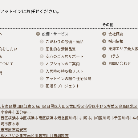
アットインにお任せください。
その他
へ
設備・サービス
会社概要
採用情報
こだわりの設備・備品
東海エリア最大
約をしたい
圧倒的な清掃品質
コラム
払
安心のご入居サポート
お問い合わせ
について
オプションのご案内
入居時の持ち物リスト
問
アットインの総合住宅保険
花贈りプロジェクト
区
台東区
墨田区
江東区
品川区
目黒区
大田区
世田谷区
渋谷区
中野区
杉並区
豊島区
北区
市
小金井市
国分寺市
市西区
横浜市中区
横浜市南区
横浜市港北区
川崎市
川崎市川崎区
川崎市幸区
川崎市中
ヶ崎市
厚木市
柏市
市原市
浦安市
浦和区
さいたま市南区
川越市
川口市
朝霞市