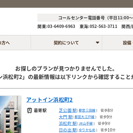
コールセンター電話番号（平日11:00～1
関東:03-6409-6963 東海:052-563-3711 関西/四
の方へ
契約について
設備
お探しのプランが見つかりませんでした。
ン浜松町2」の最新情報は以下リンクから確認すること
アットイン浜松町2
train
最寄駅
芝公園 駅
8
(
都営三田線
)
徒歩
分
大門 駅
9
(
都営大江戸線
)
徒歩
分
浜松町 駅
9
(
JR山手線
)
徒歩
分
日の出 駅
10
(
ゆりかもめ
)
徒歩
分