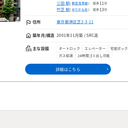
三田 駅
11
(
都営浅草線
)
徒歩
分
竹芝 駅
13
(
ゆりかもめ
)
徒歩
分
flag
住所
東京都港区芝2-3-11
home
築年月/構造
2001年11月築 / SRC造
emoji_transportation
主な設備
オートロック
エレベーター
宅配ボック
ガス給湯
24時間ゴミ出し可能
詳細はこちら