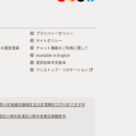
プライバシーポリシー
サイトポリシー
級の運営実績
チャット機能のご利用に関して
Available in English
提供简体中文版本
ワンストップ・リロケーション
荒川区
板橋区
練馬区
足立区
葛飾区
江戸川区
八王子市
原区
川崎市高津区
川崎市多摩区
相模原市