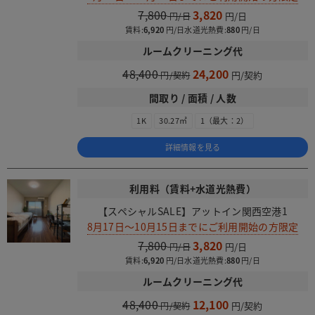
7,800
3,820
賃料:
6,920
水道光熱費:
880
ルームクリーニング代
48,400
24,200
間取り / 面積 / 人数
1K
30.27㎡
1（最大：2）
詳細情報を見る
利用料（賃料+水道光熱費）
【スペシャルSALE】アットイン関西空港1
8月17日～10月15日までにご利用開始の方限定
7,800
3,820
賃料:
6,920
水道光熱費:
880
ルームクリーニング代
48,400
12,100