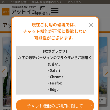
アットイン関西空港1 ─ 大阪府泉佐野市のマンスリーマンション
お問い合わせ
×
アットイン関西空港1
現在ご利用の環境では、
チャット機能が正常に機能しない
可能性がございます。
【推奨ブラウザ】
以下の最新バージョンのブラウザからご利用く
ださい。
・Safari
・Chrome
・Firefox
・Edge
すべての写真を表示
チャット機能のご利用に関して