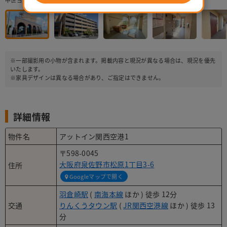
中世ヨーロッパを彷彿とさせる門が目印の建物
※一部撮影用の小物が含まれます。掲載内容と現況が異なる場合は、現況を優先
いたします。
※家具デザインは異なる場合があり、ご指定はできません。
詳細情報
物件名
アットイン関西空港1
〒598-0045
大阪府泉佐野市松原1丁目3-6
住所
Googleマップで開く
羽倉崎駅
(
南海本線
ほか ) 徒歩 12分
交通
りんくうタウン駅
(
JR関西空港線
ほか ) 徒歩 13
分