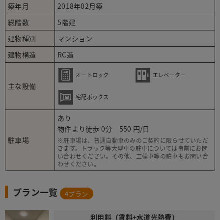
築年月
2018年02月築
総階数
5階建
建物種別
マンション
建物構造
RC造
オートロック
エレベーター
主な設備
宅配ボックス
あり
物件より徒歩 0分
550
駐車場
※駐車場は、普通自動車のみのご契約に限らせていただ
きます。トラック等大型車の駐車については事前にお問
い合わせください。その他、二輪車等の駐車もお問い合
わせください。
プラン一覧
4
プラン
利用料（賃料+水道光熱費）