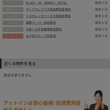
PLAZA IN KANKU HOTEL
徒歩 2 分
ホテル
ワークマンプラス泉佐野羽倉崎店
徒歩 2 分
複合モール
トヨタレンタリース大阪泉佐野店
徒歩 3 分
レンタカー
業務スーパー泉佐野店
徒歩 3 分
スーパー
大阪トヨタ自動車泉佐野店
徒歩 3 分
ディーラー
なか卯りんくう松原店
徒歩 3 分
ファーストフード
近くの物件を見る
該当がありません
アットインは安心価格!
別途費用掛
かりません！