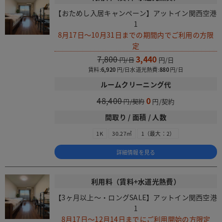
【おためし入居キャンペーン】アットイン関西空港
1
8月17日～10月31日までの期間内でご利用の方限
定
7,800
3,440
賃料:
6,920
水道光熱費:
880
ルームクリーニング代
48,400
0
間取り / 面積 / 人数
1K
30.27㎡
1（最大：2）
詳細情報を見る
利用料（賃料+水道光熱費）
【3ヶ月以上～・ロングSALE】アットイン関西空港
1
8月17日～12月14日までにご利用開始の方限定