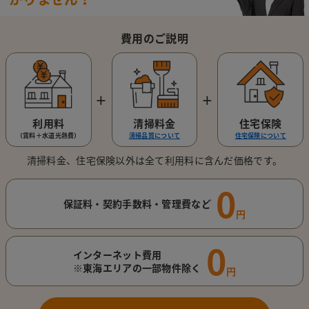
費用のご説明
＋
＋
利用料
清掃料金
住宅保険
（賃料＋水道光熱費）
清掃品質について
住宅保険について
清掃料金、住宅保険以外は全て利用料に含んだ価格です。
0
保証料・契約手数料・管理費など
円
0
インターネット費用
※東海エリアの一部物件除く
円