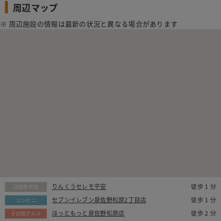
周辺マップ
※ 周辺施設の情報は最新の状況と異なる場合があります
りんくうセレモ平安
徒歩 1 分
冠婚葬祭場
セブンイレブン泉佐野松原2丁目店
徒歩 1 分
コンビニ
ほっともっと泉佐野松原店
徒歩 2 分
その他グルメ