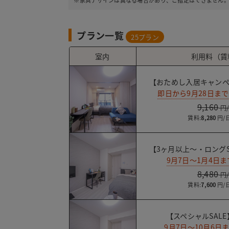
※家具デザインは異なる場合があり、ご指定はできません
プラン一覧
25
プラン
室内
利用料（賃
【おためし入居キャンペ
即日から9月28日ま
9,160
賃料:
8,280
【3ヶ月以上～・ロングS
9月7日～1月4日
8,480
賃料:
7,600
【スペシャルSALE
9月7日～10月6