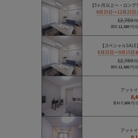
【3ヶ月以上～・ロングS
8月25日～12月2
12,780
賃料:
11,680
【スペシャルSALE
8月25日～9月15
12,780
賃料:
11,680
アットイ
8,
賃料:
7,600
アットイ
9,