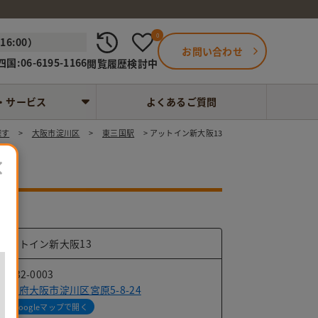
0
6:00）
お問い合わせ
国:06-6195-1166
閲覧履歴
検討中
・サービス
よくあるご質問
探す
大阪市淀川区
東三国駅
アットイン新大阪13
×
アットイン新大阪13
〒532-0003
大阪府大阪市淀川区宮原5-8-24
Googleマップで開く