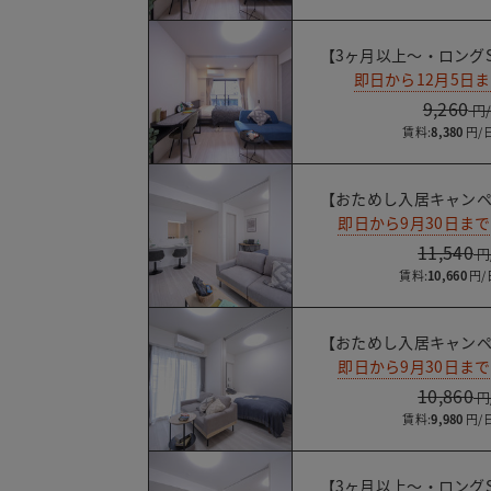
【3ヶ月以上～・ロングS
即日から12月5日
9,260
賃料:
8,380
【おためし入居キャンペ
即日から9月30日ま
11,540
賃料:
10,660
【おためし入居キャンペ
即日から9月30日ま
10,860
賃料:
9,980
【3ヶ月以上～・ロングS