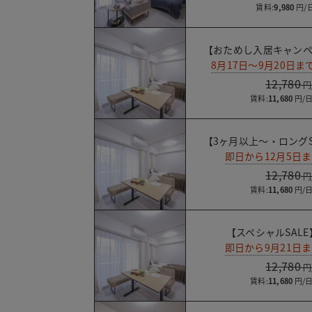
賃料:
9,980
【おためし入居キャンペ
8月17日～9月20日
12,780
賃料:
11,680
【3ヶ月以上～・ロングS
即日から12月5日
12,780
賃料:
11,680
【スペシャルSALE
即日から9月21日
12,780
賃料:
11,680