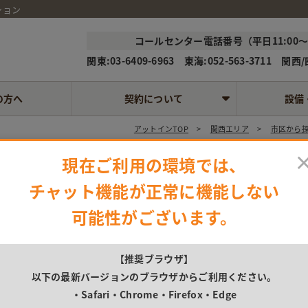
ション
コールセンター電話番号（平日11:00～1
関東:03-6409-6963 東海:052-563-3711 関西/四
の方へ
契約について
設備
アットインTOP
関西エリア
市区から
現在ご利用の環境では、
チャット機能が正常に機能しない
詳細情報
可能性がございます。
物件名
【推奨ブラウザ】
以下の最新バージョンのブラウザからご利用ください。
住所
・Safari
・Chrome
・Firefox
・Edge