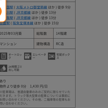
東三国駅
(
大阪メトロ御堂筋線
ほか ) 徒歩 9分
東淀川駅
(
JR京都線
ほか ) 徒歩 13分
新大阪駅
(
JR京都線
ほか ) 徒歩 13分
三国駅
(
阪急宝塚本線
ほか ) 徒歩 15分
2025年03月築
総階数
14階建
マンション
建物構造
RC造
オートロッ
エレベータ
宅配ボック
ク
ー
ス
24時間ゴミ
のでお車をお持ちの方も安心
出し可能
あり
物件より徒歩 0分
1,430
※駐車場は、普通自動車のみのご契約に限らせていた
だきます。トラック等大型車の駐車については事前に
お問い合わせください。その他、二輪車等の駐車もお
問い合わせください。