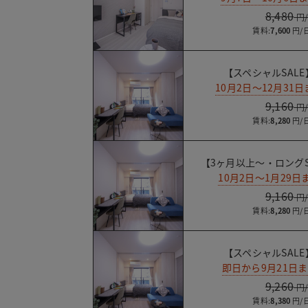
8,480
賃料:
7,600
【スペシャルSALE
10月2日～12月3
9,160
賃料:
8,280
【3ヶ月以上～・ロングS
10月2日～1月29
9,160
賃料:
8,280
【スペシャルSALE
即日から9月21日
9,260
賃料:
8,380