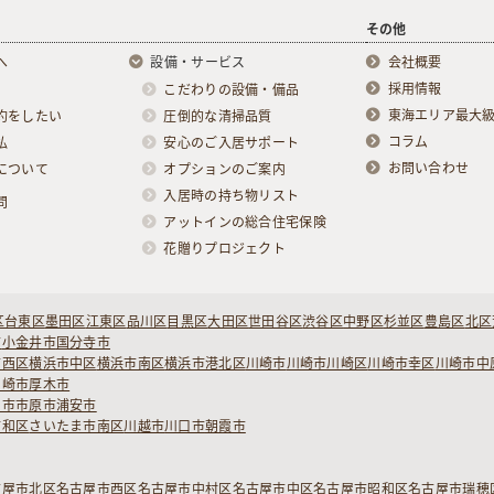
その他
へ
設備・サービス
会社概要
採用情報
こだわりの設備・備品
東海エリア最大
約をしたい
圧倒的な清掃品質
コラム
払
安心のご入居サポート
お問い合わせ
について
オプションのご案内
入居時の持ち物リスト
問
アットインの総合住宅保険
花贈りプロジェクト
区
台東区
墨田区
江東区
品川区
目黒区
大田区
世田谷区
渋谷区
中野区
杉並区
豊島区
北区
市
小金井市
国分寺市
市西区
横浜市中区
横浜市南区
横浜市港北区
川崎市
川崎市川崎区
川崎市幸区
川崎市中
ヶ崎市
厚木市
柏市
市原市
浦安市
浦和区
さいたま市南区
川越市
川口市
朝霞市
古屋市北区
名古屋市西区
名古屋市中村区
名古屋市中区
名古屋市昭和区
名古屋市瑞穂