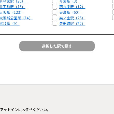
新今宮駅
（20）
今宮駅
（3）
弁天町駅
（16）
西九条駅
（12）
大阪駅
（123）
天満駅
（60）
大阪城公園駅
（14）
森ノ宮駅
（25）
桃谷駅
（9）
寺田町駅
（22）
アットインにお任せください。