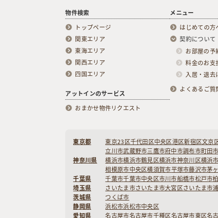
物件検索
メニュー
トップページ
はじめての方
関東エリア
契約について
東海エリア
お部屋の予
関西エリア
料金のお支
四国エリア
入居・退去
よくあるご質
アットインのサービス
おまかせ物件リクエスト
東京都
東京23区
千代田区
中央区
港区
新宿区
文京
立川市
武蔵野市
三鷹市
府中市
調布市
町田
神奈川県
横浜市
横浜市鶴見区
横浜市神奈川区
横浜
相模原市中央区
横須賀市
平塚市
藤沢市
茅
千葉県
千葉市
千葉市中央区
市川市
船橋市
松戸市
埼玉県
さいたま市
さいたま市大宮区
さいたま市
茨城県
つくば市
静岡県
浜松市
浜松市中央区
愛知県
名古屋市
名古屋市千種区
名古屋市東区
名