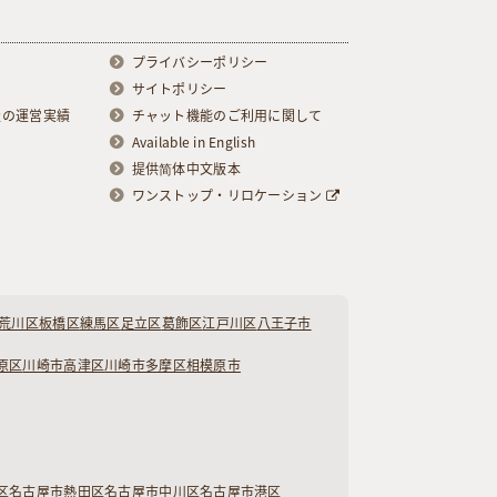
プライバシーポリシー
サイトポリシー
級の運営実績
チャット機能のご利用に関して
Available in English
提供简体中文版本
ワンストップ・リロケーション
荒川区
板橋区
練馬区
足立区
葛飾区
江戸川区
八王子市
原区
川崎市高津区
川崎市多摩区
相模原市
区
名古屋市熱田区
名古屋市中川区
名古屋市港区