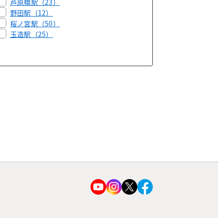
芦原橋駅
（23）
野田駅
（12）
桜ノ宮駅
（50）
玉造駅
（25）