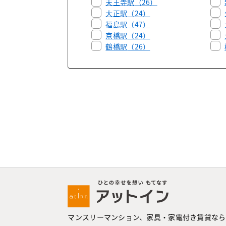
天王寺駅
（26）
大正駅
（24）
福島駅
（47）
京橋駅
（24）
鶴橋駅
（26）
マンスリーマンション、家具・家電付き賃貸なら