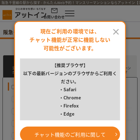
阪急千里線の駅から探す - かんたんWeb予約！マンスリーマンションならアットイン【
お問い合わせ
×
現在ご利用の環境では、
阪急千里線の駅から探す
チャット機能が正常に機能しない
ご希望の駅を選択してください。
可能性がございます。
train
flag
location_on
campaign
【推奨ブラウザ】
沿線・駅
市区
地図
キャンペーン
から探す
から探す
から探す
から探す
以下の最新バージョンのブラウザからご利用く
ださい。
阪急千里線
・Safari
・Chrome
北千里駅
（0）
・Firefox
山田駅
（0）
・Edge
南千里駅
（0）
チャット機能のご利用に関して
千里山駅
（0）