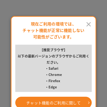
馬橋駅のプラン一覧 - かんたんWeb予約！マンスリーマンションならアットイン【公式
お問い合わせ
のマンスリーマンション物件一覧
×
現在ご利用の環境では、
チャット機能が正常に機能しない
絞り込み:
なし
並べ替え
検索条件変更
可能性がございます。
検索中
【推奨ブラウザ】
以下の最新バージョンのブラウザからご利用く
ださい。
・Safari
・Chrome
馬橋駅-乗り入れ沿線から探す
・Firefox
・Edge
JR常磐線(上野～取手)（75）
流鉄流山線（1）
チャット機能のご利用に関して