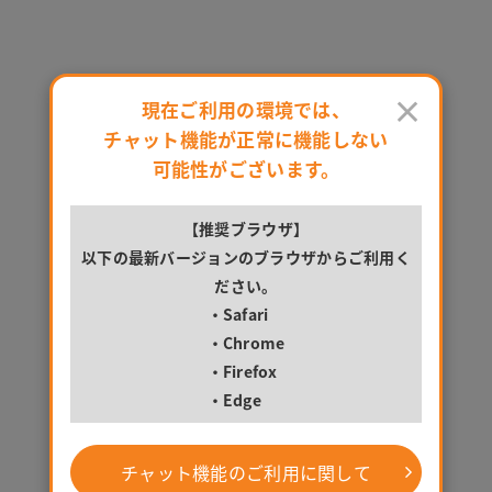
新庚申塚駅のプラン一覧 - かんたんWeb予約！マンスリーマンションならアットイン【
お問い合わせ
のマンスリーマンション物件一覧
×
現在ご利用の環境では、
チャット機能が正常に機能しない
絞り込み:
なし
並べ替え
検索条件変更
可能性がございます。
検索中
【推奨ブラウザ】
以下の最新バージョンのブラウザからご利用く
ださい。
・Safari
・Chrome
新庚申塚駅-乗り入れ沿線から探す
・Firefox
・Edge
都営都電荒川線（149）
チャット機能のご利用に関して