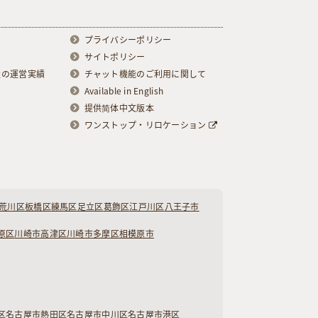
プライバシーポリシー
サイトポリシー
級の運営実績
チャット機能のご利用に関して
Available in English
提供简体中文版本
ワンストップ・リロケーション
荒川区
板橋区
練馬区
足立区
葛飾区
江戸川区
八王子市
原区
川崎市高津区
川崎市多摩区
相模原市
区
名古屋市熱田区
名古屋市中川区
名古屋市港区