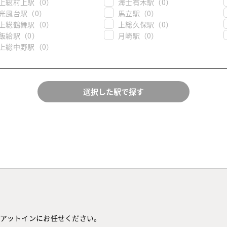
上総村上駅
（0）
海士有木駅
（0）
光風台駅
（0）
馬立駅
（0）
上総鶴舞駅
（0）
上総久保駅
（0）
飯給駅
（0）
月崎駅
（0）
上総中野駅
（0）
アットインにお任せください。