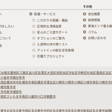
その他
へ
設備・サービス
会社概要
採用情報
こだわりの設備・備品
東海エリア最大
約をしたい
圧倒的な清掃品質
コラム
払
安心のご入居サポート
お問い合わせ
について
オプションのご案内
入居時の持ち物リスト
問
アットインの総合住宅保険
花贈りプロジェクト
区
台東区
墨田区
江東区
品川区
目黒区
大田区
世田谷区
渋谷区
中野区
杉並区
豊島区
北区
市
小金井市
国分寺市
市西区
横浜市中区
横浜市南区
横浜市港北区
川崎市
川崎市川崎区
川崎市幸区
川崎市中
ヶ崎市
厚木市
柏市
市原市
浦安市
浦和区
さいたま市南区
川越市
川口市
朝霞市
古屋市北区
名古屋市西区
名古屋市中村区
名古屋市中区
名古屋市昭和区
名古屋市瑞穂