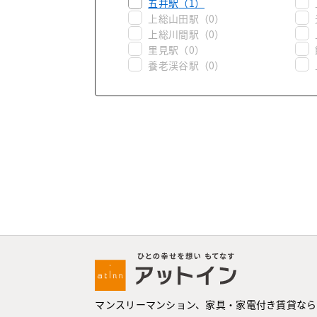
五井駅
（1）
上総山田駅
（0）
上総川間駅
（0）
里見駅
（0）
養老渓谷駅
（0）
マンスリーマンション、家具・家電付き賃貸なら