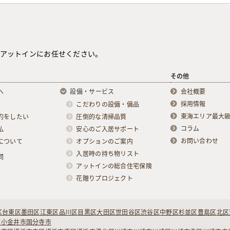
アットインにお任せください。
その他
へ
設備・サービス
会社概要
採用情報
こだわりの設備・備品
東海エリア最大
約をしたい
圧倒的な清掃品質
コラム
払
安心のご入居サポート
お問い合わせ
について
オプションのご案内
入居時の持ち物リスト
問
アットインの総合住宅保険
花贈りプロジェクト
区
台東区
墨田区
江東区
品川区
目黒区
大田区
世田谷区
渋谷区
中野区
杉並区
豊島区
北区
市
小金井市
国分寺市