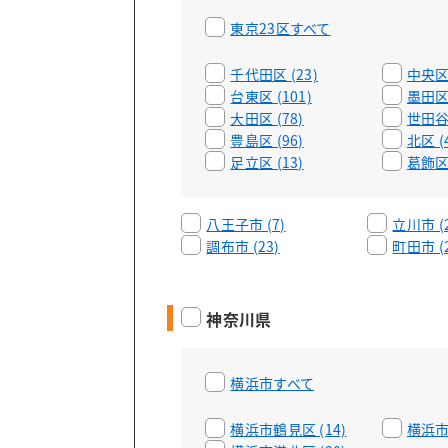
東京23区すべて
千代田区 (23)
中央区 
台東区 (101)
墨田区 
大田区 (78)
世田谷区
豊島区 (96)
北区 (
足立区 (13)
葛飾区 
八王子市 (7)
立川市 (2
調布市 (23)
町田市 (2
神奈川県
横浜市すべて
横浜市鶴見区 (14)
横浜市