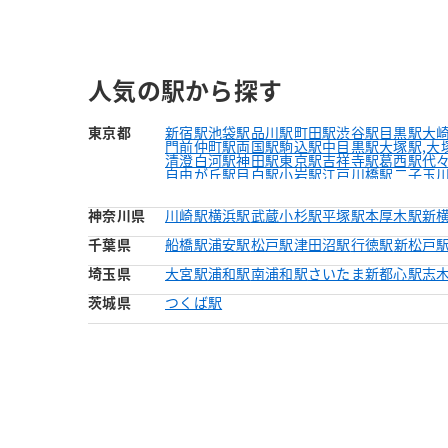
人気の駅から探す
東京都
新宿駅
池袋駅
品川駅
町田駅
渋谷駅
目黒駅
大
門前仲町駅
両国駅
駒込駅
中目黒駅
大塚駅,大
清澄白河駅
神田駅
東京駅
吉祥寺駅
葛西駅
代
自由が丘駅
目白駅
小岩駅
江戸川橋駅
二子玉
阿佐ヶ谷駅
西新宿駅
水天宮前駅
経堂駅
早稲
学芸大学駅
麻布十番駅
有楽町駅
月島駅
神奈川県
川崎駅
横浜駅
武蔵小杉駅
平塚駅
本厚木駅
新
千葉県
船橋駅
浦安駅
松戸駅
津田沼駅
行徳駅
新松戸
埼玉県
大宮駅
浦和駅
南浦和駅
さいたま新都心駅
志
茨城県
つくば駅