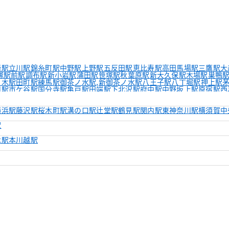
崎駅
立川駅
錦糸町駅
中野駅
上野駅
五反田駅
恵比寿駅
高田馬場駅
三鷹駅
大
塚駅前駅
調布駅
新小岩駅
蒲田駅
笹塚駅
秋葉原駅
新大久保駅
木場駅
巣鴨
々木駅
田町駅
練馬駅
御茶ノ水駅,新御茶ノ水駅
八王子駅
八丁堀駅
押上駅
川駅
市ケ谷駅
国分寺駅
亀戸駅
田端駅
下北沢駅
府中駅
中野坂上駅
原宿駅
西
田駅
築地駅
都立大学駅
用賀駅
大久保駅
千歳船橋駅
成増駅
水道橋駅
下高井
横浜駅
藤沢駅
桜木町駅
溝の口駅
辻堂駅
鶴見駅
関内駅
東神奈川駅
横須賀中
駅
木駅
本川越駅