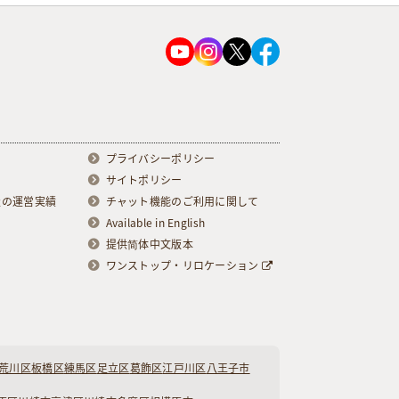
プライバシーポリシー
サイトポリシー
級の運営実績
チャット機能のご利用に関して
Available in English
提供简体中文版本
ワンストップ・リロケーション
荒川区
板橋区
練馬区
足立区
葛飾区
江戸川区
八王子市