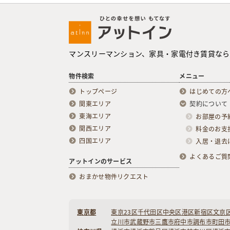
マンスリーマンション、家具・家電付き賃貸なら
物件検索
メニュー
トップページ
はじめての方
関東エリア
契約について
東海エリア
お部屋の予
関西エリア
料金のお支
四国エリア
入居・退去
よくあるご質
アットインのサービス
おまかせ物件リクエスト
東京都
東京23区
千代田区
中央区
港区
新宿区
文京
立川市
武蔵野市
三鷹市
府中市
調布市
町田