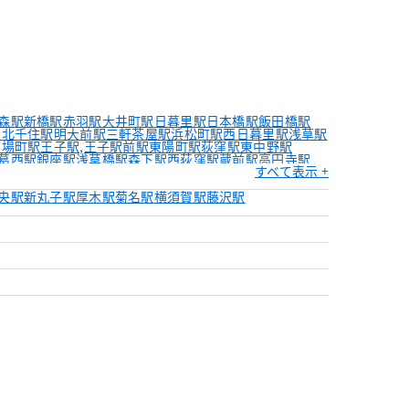
森駅
新橋駅
赤羽駅
大井町駅
日暮里駅
日本橋駅
飯田橋駅
駅
北千住駅
明大前駅
三軒茶屋駅
浜松町駅
西日暮里駅
浅草駅
茅場町駅
王子駅,王子駅前駅
東陽町駅
荻窪駅
東中野駅
葛西駅
銀座駅
浅草橋駅
森下駅
西荻窪駅
蔵前駅
高円寺駅
すべて表示 +
戸駅
天王洲アイル駅
鶯谷駅
人形町駅
神楽坂駅
六本木駅
央駅
新丸子駅
厚木駅
菊名駅
横須賀駅
藤沢駅