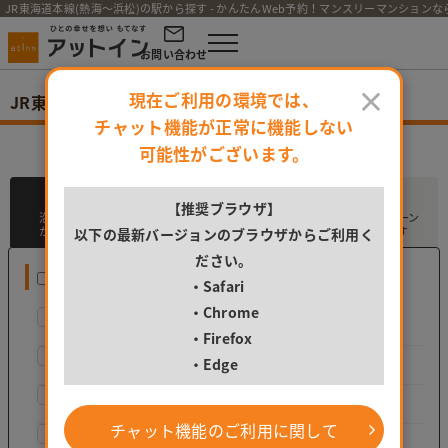
JR東海道本線(熱海～浜松)の駅から探す - かんたんWeb予約！マンスリーマンション
お問い合わせ
×
現在ご利用の環境では、
JR東海道本線(熱海～浜松)の駅から探す
チャット機能が正常に機能しない
ご希望の駅を選択してください。
可能性がございます。
train
flag
location_on
campaign
【推奨ブラウザ】
沿線・駅
市区
地図
キャンペーン
から探す
から探す
から探す
から探す
以下の最新バージョンのブラウザからご利用く
ださい。
JR東海道本線(熱海～浜松)
・Safari
・Chrome
熱海駅
（0）
・Firefox
函南駅
（0）
・Edge
三島駅
（0）
チャット機能のご利用に関して
沼津駅
（0）