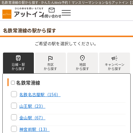
名鉄常滑線の駅から探す - かんたんWeb予約！マンスリーマンションならアットイン【
お問い合わせ
×
現在ご利用の環境では、
名鉄常滑線の駅から探す
チャット機能が正常に機能しない
ご希望の駅を選択してください。
可能性がございます。
train
flag
location_on
campaign
【推奨ブラウザ】
沿線・駅
市区
地図
キャンペーン
から探す
から探す
から探す
から探す
以下の最新バージョンのブラウザからご利用く
ださい。
名鉄常滑線
・Safari
・Chrome
名鉄名古屋駅
（156）
・Firefox
山王駅
（23）
・Edge
金山駅
（67）
チャット機能のご利用に関して
神宮前駅
（13）