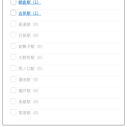
朝倉駅
（1）
古見駅
（1）
長浦駅
（0）
日長駅
（0）
新舞子駅
（0）
大野町駅
（0）
西ノ口駅
（0）
蒲池駅
（0）
榎戸駅
（0）
多屋駅
（0）
常滑駅
（0）