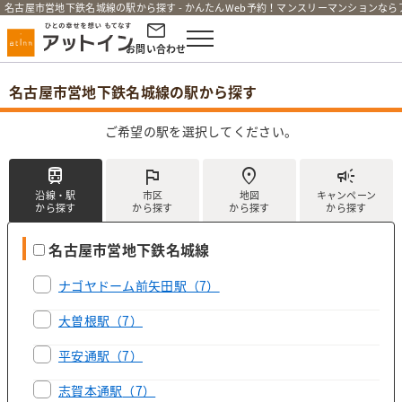
名古屋市営地下鉄名城線の駅から探す - かんたんWeb予約！マンスリーマンションな
お問い合わせ
名古屋市営地下鉄名城線の駅から探す
ご希望の駅を選択してください。
train
flag
location_on
campaign
沿線・駅
市区
地図
キャンペーン
から探す
から探す
から探す
から探す
名古屋市営地下鉄名城線
ナゴヤドーム前矢田駅
（7）
大曽根駅
（7）
平安通駅
（7）
志賀本通駅
（7）