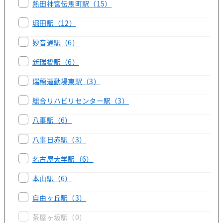
熱田神宮伝馬町駅
（15）
堀田駅
（12）
妙音通駅
（6）
新瑞橋駅
（6）
瑞穂運動場東駅
（3）
総合リハビリセンター駅
（3）
八事駅
（6）
八事日赤駅
（3）
名古屋大学駅
（6）
本山駅
（6）
自由ヶ丘駅
（3）
茶屋ヶ坂駅
（0）