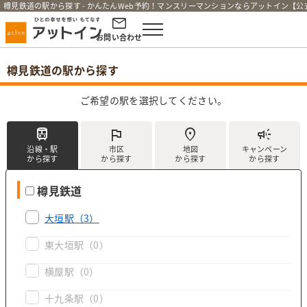
樽見鉄道の駅から探す - かんたんWeb予約！マンスリーマンションならアットイン【公
お問い合わせ
樽見鉄道の駅から探す
ご希望の駅を選択してください。
train
flag
location_on
campaign
沿線・駅
市区
地図
キャンペーン
から探す
から探す
から探す
から探す
樽見鉄道
大垣駅
（3）
東大垣駅
（0）
横屋駅
（0）
十九条駅
（0）