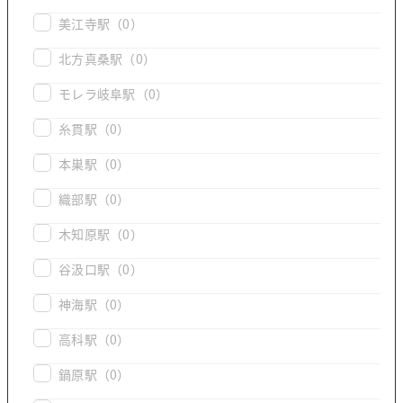
美江寺駅
（0）
北方真桑駅
（0）
モレラ岐阜駅
（0）
糸貫駅
（0）
本巣駅
（0）
織部駅
（0）
木知原駅
（0）
谷汲口駅
（0）
神海駅
（0）
高科駅
（0）
鍋原駅
（0）