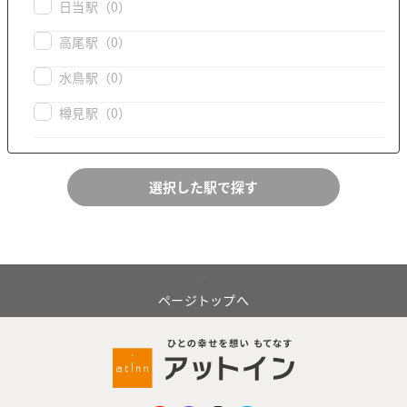
日当駅
（0）
高尾駅
（0）
水鳥駅
（0）
樽見駅
（0）
ページトップへ