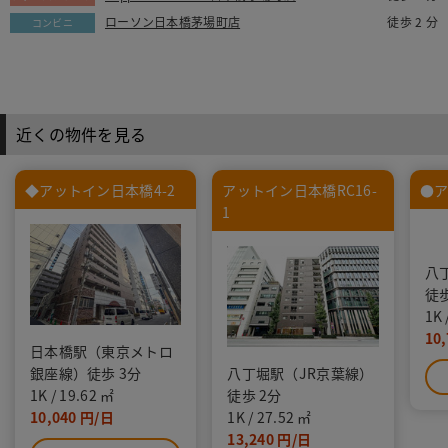
ローソン日本橋茅場町店
徒歩 2 分
コンビニ
近くの物件を見る
◆アットイン日本橋4-2
アットイン日本橋RC16-
●ア
1
八
徒歩
1K
10,
日本橋駅（東京メトロ
銀座線）徒歩 3分
八丁堀駅（JR京葉線）
1K
19.62
徒歩 2分
10,040
1K
27.52
13,240