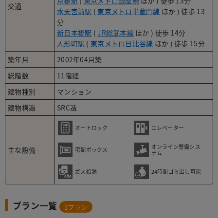
京橋駅
(
東京メトロ銀座線
ほか ) 徒歩 13分
交通
水天宮前駅
(
東京メトロ半蔵門線
ほか ) 徒歩 13
分
新日本橋駅
(
JR総武本線
ほか ) 徒歩 14分
人形町駅
(
東京メトロ日比谷線
ほか ) 徒歩 15分
築年月
2002年04月築
総階数
11階建
建物種別
マンション
建物構造
SRC造
オートロック
エレベーター
オンライン警備シス
主な設備
宅配ボックス
テム
ガス給湯
24時間ゴミ出し可能
プラン一覧
1
プラン