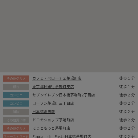
カフェ・ベローチェ茅場町店
徒歩 1 分
その他グルメ
東京都民銀行茅場町支店
徒歩 1 分
銀行
セブンイレブン日本橋茅場町2丁目店
徒歩 2 分
コンビニ
ローソン茅場町三丁目店
徒歩 2 分
コンビニ
日本橋消防署
徒歩 2 分
消防
ドコモショップ茅場町店
徒歩 2 分
その他買い物
ほっともっと茅場町店
徒歩 2 分
その他グルメ
Zuppa di Pasta日本橋茅場町店
徒歩 2 分
ファーストフード