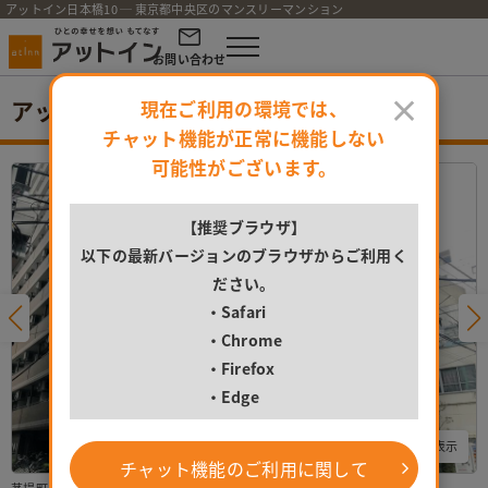
アットイン日本橋10 ─ 東京都中央区のマンスリーマンション
お問い合わせ
×
アットイン日本橋10
現在ご利用の環境では、
チャット機能が正常に機能しない
可能性がございます。
【推奨ブラウザ】
以下の最新バージョンのブラウザからご利用く
ださい。
・Safari
・Chrome
・Firefox
・Edge
すべての写真を表示
チャット機能のご利用に関して