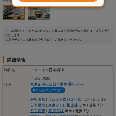
茅場町駅・日本橋駅ともに駅近の物件。周辺は飲食店が多く便利です
※一部撮影用の小物が含まれます。掲載内容と現況が異なる場合は、現況を優先
いたします。
※家具デザインは異なる場合があり、ご指定はできません。
詳細情報
物件名
アットイン日本橋10
〒103-0025
東京都中央区日本橋茅場町2-5-2
住所
Googleマップで開く
茅場町駅
(
東京メトロ日比谷線
ほか ) 徒歩 3分
日本橋駅
(
東京メトロ銀座線
ほか ) 徒歩 7分
八丁堀駅
(
JR京葉線
ほか ) 徒歩 7分