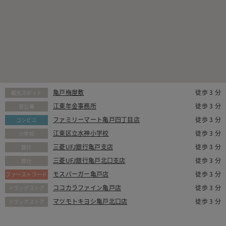
亀戸梅屋敷
徒歩 3 分
観光スポット
江東年金事務所
徒歩 3 分
官公署
ファミリーマート亀戸四丁目店
徒歩 3 分
コンビニ
江東区立水神小学校
徒歩 3 分
小学校
三菱UFJ銀行亀戸支店
徒歩 3 分
銀行
三菱UFJ銀行亀戸北口支店
徒歩 3 分
銀行
モスバーガー亀戸店
徒歩 3 分
ファーストフード
ココカラファイン亀戸店
徒歩 3 分
ドラッグストア
マツモトキヨシ亀戸北口店
徒歩 3 分
ドラッグストア