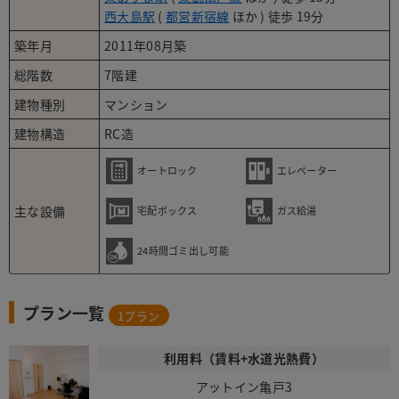
西大島駅
(
都営新宿線
ほか ) 徒歩 19分
築年月
2011年08月築
総階数
7階建
建物種別
マンション
建物構造
RC造
オートロック
エレベーター
主な設備
宅配ボックス
ガス給湯
24時間ゴミ出し可能
プラン一覧
1
プラン
利用料（賃料+水道光熱費）
アットイン亀戸3