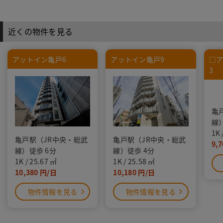
近くの物件を見る
アットイン亀戸6
アットイン亀戸9
□ア
3
亀
線
1K
亀戸駅（JR中央・総武
亀戸駅（JR中央・総武
9,7
線）徒歩 6分
線）徒歩 4分
1K
25.67
1K
25.58
10,380
10,180
物件情報を見る
物件情報を見る