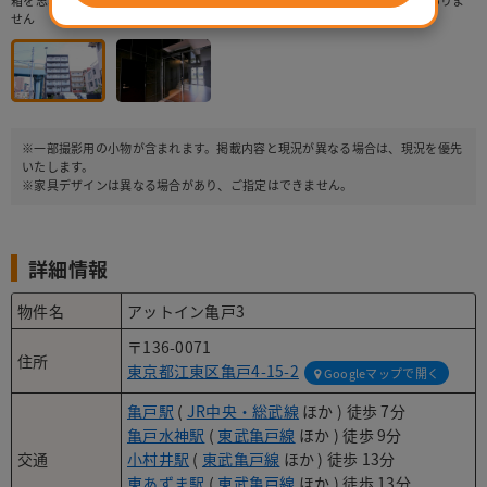
箱を思わせるような四角いフォルムが特徴。大通り沿いの物件で迷うこともありま
せん
※一部撮影用の小物が含まれます。掲載内容と現況が異なる場合は、現況を優先
いたします。
※家具デザインは異なる場合があり、ご指定はできません。
詳細情報
物件名
アットイン亀戸3
〒136-0071
住所
東京都江東区亀戸4-15-2
Googleマップで開く
亀戸駅
(
JR中央・総武線
ほか ) 徒歩 7分
亀戸水神駅
(
東武亀戸線
ほか ) 徒歩 9分
交通
小村井駅
(
東武亀戸線
ほか ) 徒歩 13分
東あずま駅
(
東武亀戸線
ほか ) 徒歩 13分