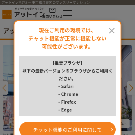
アットイン亀戸3 ─ 東京都江東区のマンスリーマンション
お問い合わせ
×
アットイン亀戸3
現在ご利用の環境では、
チャット機能が正常に機能しない
可能性がございます。
【推奨ブラウザ】
以下の最新バージョンのブラウザからご利用く
ださい。
・Safari
・Chrome
・Firefox
・Edge
すべての写真を表示
チャット機能のご利用に関して