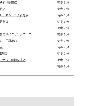
子新地駅前店
徒歩 6 分
駅店
徒歩 6 分
トナカムラ二子新地店
徒歩 6 分
動施設
徒歩 6 分
徒歩 7 分
動場サイクリングコース
徒歩 7 分
ン二子新地店
徒歩 7 分
園
徒歩 7 分
玉川店
徒歩 7 分
ーザらス川崎高津店
徒歩 8 分
徒歩 8 分