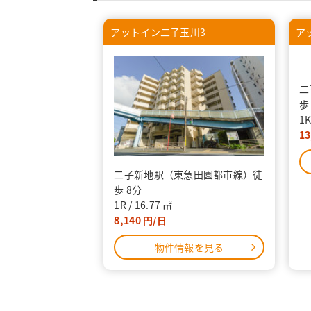
アットイン二子玉川3
ア
二子新地駅（東急田園都市線）徒
二
歩 8分
歩
1R
16.77
1
8,140
13
物件情報を見る