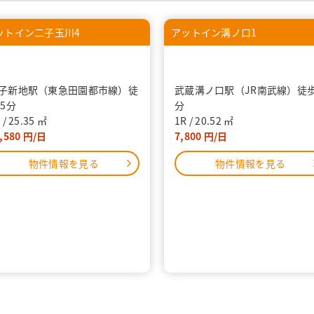
ットイン二子玉川4
アットイン溝ノ口1
子新地駅（東急田園都市線）徒
武蔵溝ノ口駅（JR南武線）徒歩
 5分
分
K
25.35
1R
20.52
,580
7,800
物件情報を見る
物件情報を見る