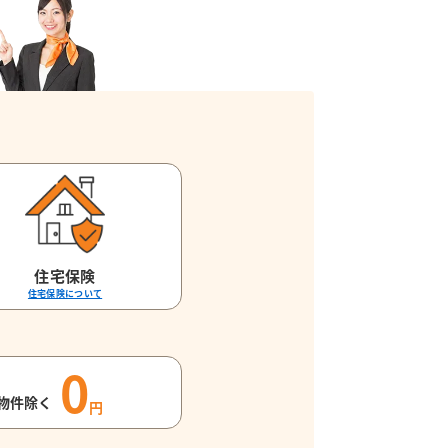
住宅保険
住宅保険について
0
物件除く
円