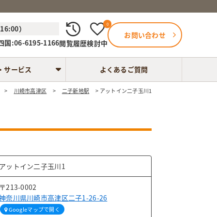
0
6:00）
お問い合わせ
国:06-6195-1166
閲覧履歴
検討中
・サービス
よくあるご質問
川崎市高津区
二子新地駅
アットイン二子玉川1
×
アットイン二子玉川1
〒213-0002
神奈川県川崎市高津区二子1-26-26
Googleマップで開く