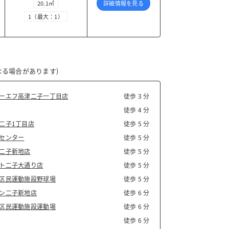
20.1㎡
詳細情報を見る
1（最大：1）
る場合があります)
ーエフ高津二子一丁目店
徒歩 3 分
徒歩 4 分
二子1丁目店
徒歩 5 分
センター
徒歩 5 分
二子新地店
徒歩 5 分
ト二子大通り店
徒歩 5 分
区民運動施設野球場
徒歩 5 分
ン二子新地店
徒歩 6 分
区民運動施設運動場
徒歩 6 分
徒歩 6 分