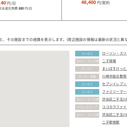
48,400
140
水道光熱費:
880
ると、その施設までの経路を表示します。(周辺施設の情報は最新の状況と異な
ローソン・スリ
コンビニ
二子球場
ゴルフ・テニス等
まいばすけっと
スーパー
川崎市総合教育
ホール・会館
セブンイレブン
コンビニ
ファミリーマー
コンビニ
渋谷区二子玉川
ゴルフ・テニス等
ココカラファイ
ドラッグストア
渋谷区二子玉川
ゴルフ・テニス等
二子新地駅
(不明)