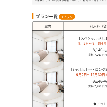
※家具デザインは異なる場合があり、ご指定はできません
プラン一覧
3
プラン
室内
利用料（賃
【スペシャルSAL
9月2日～9月8日
8,140
賃料:
7,260
【3ヶ月以上～・ロングS
9月2日～12月30
8,140
賃料:
7,260
◆アット