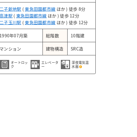
二子新地駅
(
東急田園都市線
ほか ) 徒歩 8分
高津駅
(
東急田園都市線
ほか ) 徒歩 12分
二子玉川駅
(
東急田園都市線
ほか ) 徒歩 12分
1990年07月築
総階数
10階建
マンション
建物構造
SRC造
オートロッ
エレベータ
深夜電気温
ク
ー
水器
がシックなアプローチ