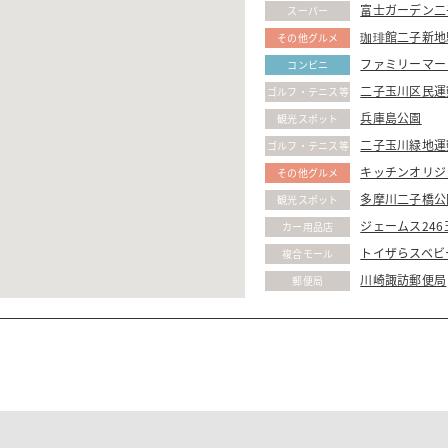
富士ガーデン二
スーパー
珈琲館二子新地
その他グルメ
ファミリーマー
コンビニ
二子玉川区民運
ゴルフ・テニス等
兵庫島公園
観光スポット
二子玉川緑地運
ゴルフ・テニス等
キッチンオリジ
その他グルメ
多摩川二子橋公
観光スポット
ジェームス246
カー用品店
トイザらスベビ
複合モール
川崎諏訪郵便局
郵便局