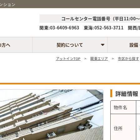
ンション
コールセンター電話番号（平日11:00～1
関東:03-6409-6963 東海:052-563-3711 関西/四
の方へ
契約について
設備
アットインTOP
関東エリア
市区から探す
現在ご利用の環境では、
チャット機能が正常に機能しない
詳細情報
可能性がございます。
物件名
【推奨ブラウザ】
以下の最新バージョンのブラウザからご利用ください。
住所
・Safari
・Chrome
・Firefox
・Edge