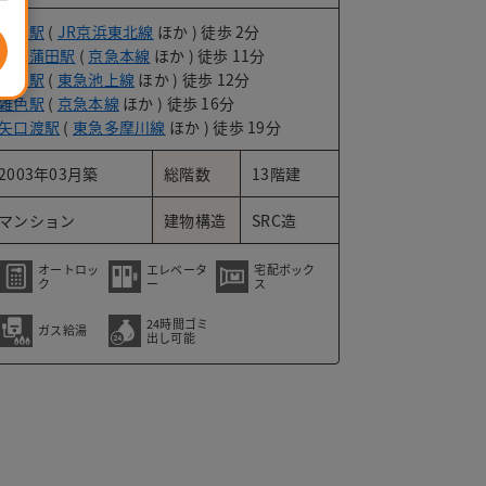
蒲田駅
(
JR京浜東北線
ほか ) 徒歩 2分
京急蒲田駅
(
京急本線
ほか ) 徒歩 11分
蓮沼駅
(
東急池上線
ほか ) 徒歩 12分
雑色駅
(
京急本線
ほか ) 徒歩 16分
矢口渡駅
(
東急多摩川線
ほか ) 徒歩 19分
2003年03月築
総階数
13階建
マンション
建物構造
SRC造
オートロッ
エレベータ
宅配ボック
ク
ー
ス
な建物です。
24時間ゴミ
ガス給湯
出し可能