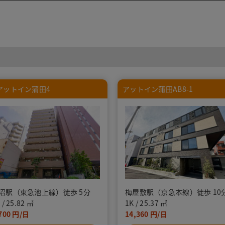
アットイン蒲田4
アットイン蒲田AB8-1
沼駅（東急池上線）徒歩 5分
梅屋敷駅（京急本線）徒歩 10
K
25.82
1K
25.37
700
14,360