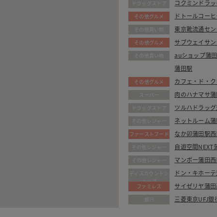
コクミンドラッ
ドラッグストア
ドトールコーヒ
その他グルメ
東京靴流通セン
その他買い物
サブウェイサン
その他グルメ
auショップ蒲
その他買い物
蒲田駅
(不明)
カフェ・ド・ク
その他グルメ
肉のハナマサ蒲
スーパー
ツルハドラッグ
ドラッグストア
ネットルーム蒲
その他レジャー
なか卯蒲田駅西
ファーストフード
自遊空間NEXT
その他レジャー
マンボー蒲田西
その他レジャー
ドン・キホーテ
ディスカウントシ
ョップ
サイゼリヤ蒲田
ファミレス
三菱東京UFJ
銀行