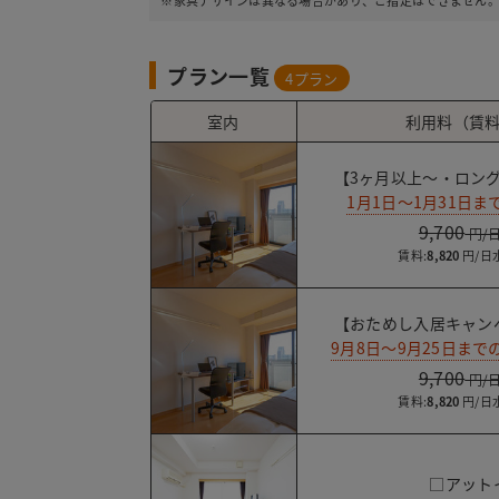
※家具デザインは異なる場合があり、ご指定はできません
プラン一覧
4
プラン
室内
利用料（賃料
【3ヶ月以上～・ロング
1月1日～1月31日
9,700
賃料:
8,820
【おためし入居キャン
9月8日～9月25日ま
9,700
賃料:
8,820
□アットイ