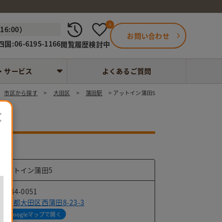
0
6:00）
お問い合わせ
国:06-6195-1166
閲覧履歴
検討中
・サービス
よくあるご質問
市区から探す
大田区
蒲田駅
アットイン蒲田5
×
アットイン蒲田5
〒144-0051
東京都大田区西蒲田8-23-3
Googleマップで開く