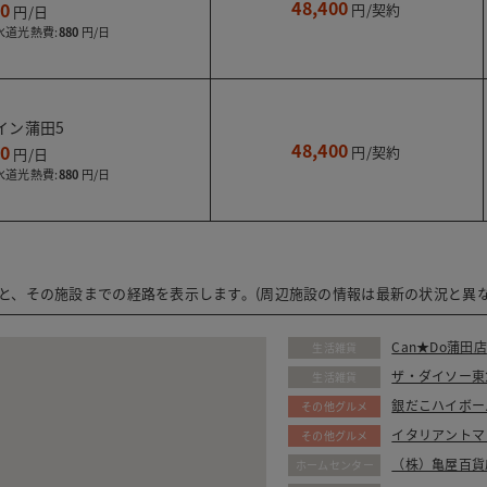
48,400
00
水道光熱費:
880
イン蒲田5
48,400
00
水道光熱費:
880
ると、その施設までの経路を表示します。(周辺施設の情報は最新の状況と異な
Can★Do蒲田店
生活雑貨
ザ・ダイソー東
生活雑貨
銀だこハイボー
その他グルメ
イタリアントマ
その他グルメ
（株）亀屋百貨
ホームセンター