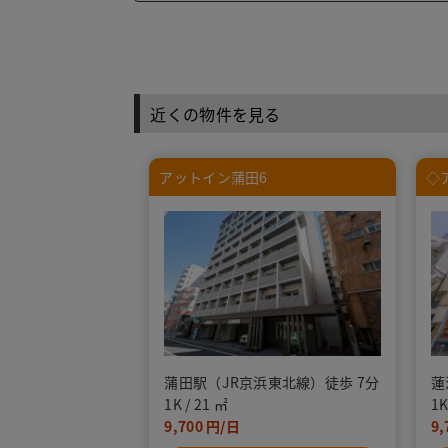
近くの物件を見る
アットイン蒲田6
◇
蒲田駅（JR京浜東北線）徒歩 7分
蓮
1K
21
1
9,700
9,