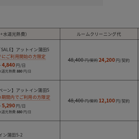
。
+水道光熱費）
ルームクリーニング代
SALE】アットイン蒲田5
までにご利用開始の方限定
48,400
24,200
4,840
水道光熱費:
880
ペーン】アットイン蒲田5
での期間内でご利用の方限定
48,400
12,100
5,290
水道光熱費:
880
ン蒲田5-2