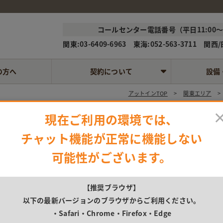
コールセンター電話番号（平日11:00～1
関東:03-6409-6963 東海:052-563-3711 関西/四
の方へ
契約について
設備
アットインTOP
関東エリア
現在ご利用の環境では、
チャット機能が正常に機能しない
詳細情報
可能性がございます。
物件名
【推奨ブラウザ】
以下の最新バージョンのブラウザからご利用ください。
住所
・Safari
・Chrome
・Firefox
・Edge