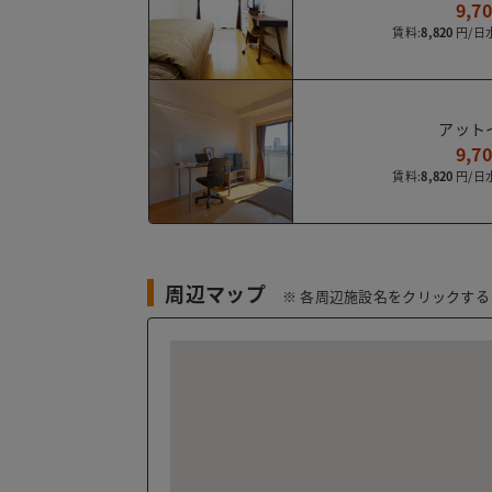
9,7
賃料:
8,820
アット
9,7
賃料:
8,820
周辺マップ
※ 各周辺施設名をクリックす