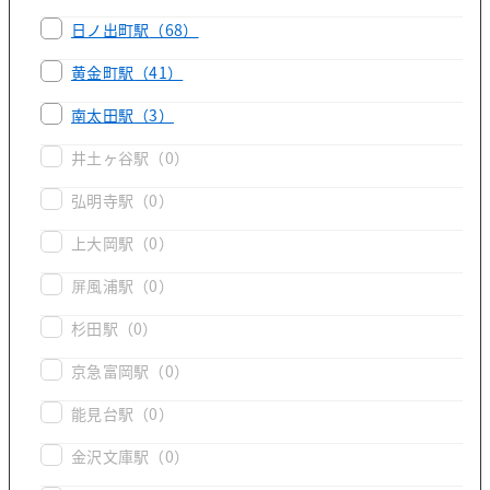
日ノ出町駅
（68）
黄金町駅
（41）
南太田駅
（3）
井土ヶ谷駅
（0）
弘明寺駅
（0）
上大岡駅
（0）
屏風浦駅
（0）
杉田駅
（0）
京急富岡駅
（0）
能見台駅
（0）
金沢文庫駅
（0）