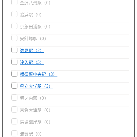
金沢八景駅
（0）
追浜駅
（0）
京急田浦駅
（0）
安針塚駅
（0）
逸見駅
（2）
汐入駅
（5）
横須賀中央駅
（3）
県立大学駅
（3）
堀ノ内駅
（0）
京急大津駅
（0）
馬堀海岸駅
（0）
浦賀駅
（0）