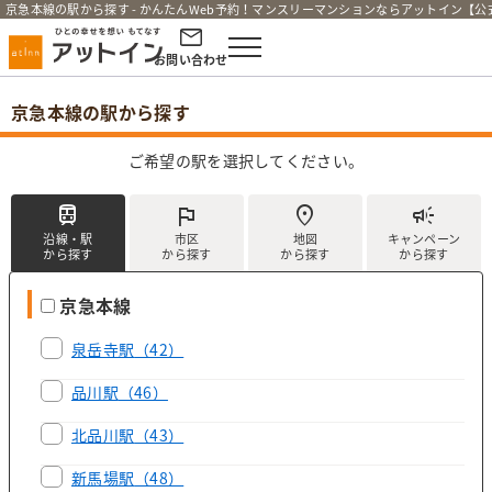
京急本線の駅から探す - かんたんWeb予約！マンスリーマンションならアットイン【公
お問い合わせ
京急本線の駅から探す
ご希望の駅を選択してください。
train
flag
location_on
campaign
沿線・駅
市区
地図
キャンペーン
から探す
から探す
から探す
から探す
京急本線
泉岳寺駅
（42）
品川駅
（46）
北品川駅
（43）
新馬場駅
（48）