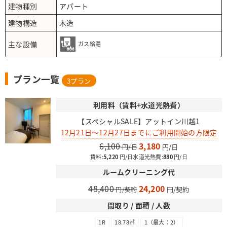
建物種別
アパート
建物構造
木造
主な設備
ガス給湯
プラン一覧
3
プラン
利用料（賃料+水道光熱費）
【スペシャルSALE】アットイン川越1
12月21日～12月27日までにご利用開始の方限定
6,100
3,180
賃料:
5,220
水道光熱費:
880
ルームクリーニング代
48,400
24,200
間取り / 面積 / 人数
1R
18.78㎡
1（最大：2）