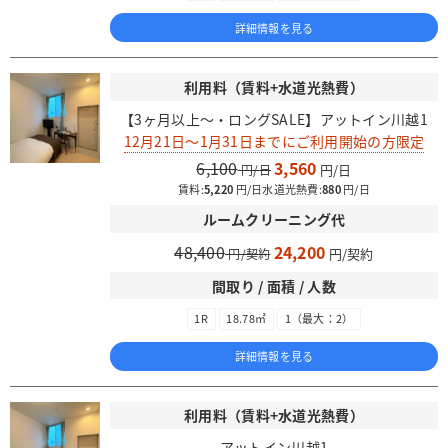
詳細情報を見る
利用料（賃料+水道光熱費）
【3ヶ月以上～・ロングSALE】アットイン川越1
12月21日～1月31日までにご利用開始の方限定
6,100
3,560
賃料:
5,220
水道光熱費:
880
ルームクリーニング代
48,400
24,200
間取り / 面積 / 人数
1R
18.78㎡
1（最大：2）
詳細情報を見る
利用料（賃料+水道光熱費）
アットイン川越1