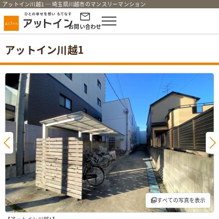
アットイン川越1 ─ 埼玉県川越市のマンスリーマンション
お問い合わせ
×
アットイン川越1
現在ご利用の環境では、
チャット機能が正常に機能しない
可能性がございます。
【推奨ブラウザ】
以下の最新バージョンのブラウザからご利用く
ださい。
・Safari
・Chrome
・Firefox
・Edge
すべての写真を表示
チャット機能のご利用に関して