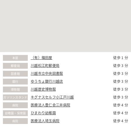
（有）福田屋
徒歩 1 分
本屋
川越松江町郵便局
徒歩 3 分
郵便局
川越市立中央図書館
徒歩 3 分
図書館
ゆうちょ銀行川越店
徒歩 3 分
銀行
川越歴史博物館
徒歩 3 分
博物館
キグナスセルフ小江戸川越
徒歩 3 分
ガソリンスタンド
医療法人豊仁会三井病院
徒歩 4 分
病院
ひまわり幼稚園
徒歩 4 分
幼稚園・保育園
医療法人埼玉病院
徒歩 4 分
病院