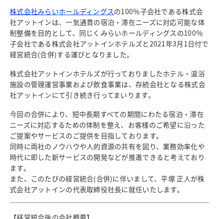
株式会社みらいホールディングス
の100％子会社である株式会
社アットインは、一気通貫の宿泊・滞在ニーズに対応可能な体
制整備を目的として、同じくみらいホールディングスの100％
子会社である株式会社アットインホテルズと2021年3月1日付で
経営統合(合併)する運びとなりました。
株式会社アットインホテルズが行っておりましたホテル・温浴
施設の管理運営事業および飲食事業は、存続会社となる株式会
社アットインにて引き続き行ってまいります。
今回の合併により、短中長期すべての期間にわたる宿泊・滞在
ニーズに対応するための体制を整え、お客様のご希望に沿った
ご提案やサービスのご提供を目指しております。
同時に両社のノウハウや人的資源の共有を図り、業務効率化や
時代に即した新サービスの開発などが推進できると考えており
ます。
また、このたびの経営統合(合併)に伴いまして、平塚 正人が株
式会社アットインの代表取締役社長に就任いたします。
【経営統合後の会社概要】