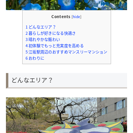
Contents
[
hide
]
1
どんなエリア？
2
暮らしが好きになる快適さ
3
晴れやかな賑わい
4
初体験でもっと充実度を高める
5
江坂駅周辺のおすすめマンスリーマンション
6
おわりに
どんなエリア？