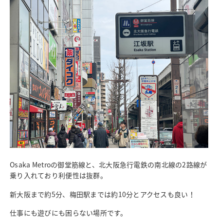
Osaka Metro
の御堂筋線と、北大阪急行電鉄の南北線の
2
路線が
乗り入れており利便性は抜群。
新大阪まで約
5
分、梅田駅までは約
10
分とアクセスも良い！
仕事にも遊びにも困らない場所です。