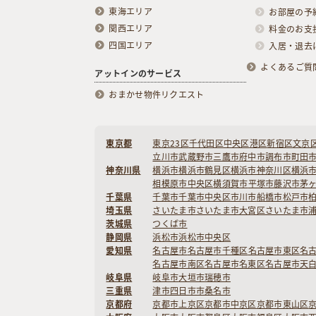
東海エリア
お部屋の予
関西エリア
料金のお支
四国エリア
入居・退去
よくあるご質
アットインのサービス
おまかせ物件リクエスト
東京都
東京23区
千代田区
中央区
港区
新宿区
文京
立川市
武蔵野市
三鷹市
府中市
調布市
町田
神奈川県
横浜市
横浜市鶴見区
横浜市神奈川区
横浜
相模原市中央区
横須賀市
平塚市
藤沢市
茅
千葉県
千葉市
千葉市中央区
市川市
船橋市
松戸市
埼玉県
さいたま市
さいたま市大宮区
さいたま市
茨城県
つくば市
静岡県
浜松市
浜松市中央区
愛知県
名古屋市
名古屋市千種区
名古屋市東区
名
名古屋市南区
名古屋市名東区
名古屋市天
岐阜県
岐阜市
大垣市
瑞穂市
三重県
津市
四日市市
桑名市
京都府
京都市上京区
京都市中京区
京都市東山区