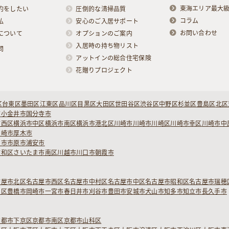
東海エリア最大
約をしたい
圧倒的な清掃品質
コラム
払
安心のご入居サポート
お問い合わせ
について
オプションのご案内
入居時の持ち物リスト
問
アットインの総合住宅保険
花贈りプロジェクト
区
台東区
墨田区
江東区
品川区
目黒区
大田区
世田谷区
渋谷区
中野区
杉並区
豊島区
北区
市
小金井市
国分寺市
市西区
横浜市中区
横浜市南区
横浜市港北区
川崎市
川崎市川崎区
川崎市幸区
川崎市中
ヶ崎市
厚木市
柏市
市原市
浦安市
浦和区
さいたま市南区
川越市
川口市
朝霞市
古屋市北区
名古屋市西区
名古屋市中村区
名古屋市中区
名古屋市昭和区
名古屋市瑞穂
白区
豊橋市
岡崎市
一宮市
春日井市
刈谷市
豊田市
安城市
犬山市
知多市
知立市
長久手市
京都市下京区
京都市南区
京都市山科区