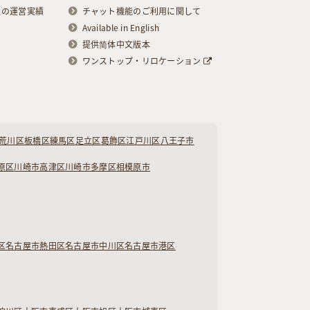
級の運営実績
チャット機能のご利用に関して
Available in English
提供简体中文版本
ワンストップ・リロケーション
荒川区
板橋区
練馬区
足立区
葛飾区
江戸川区
八王子市
原区
川崎市高津区
川崎市多摩区
相模原市
区
名古屋市熱田区
名古屋市中川区
名古屋市港区