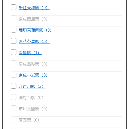
千住大橋駅
（9）
京成関屋駅
（0）
堀切菖蒲園駅
（3）
お花茶屋駅
（5）
青砥駅
（1）
京成高砂駅
（0）
京成小岩駅
（3）
江戸川駅
（3）
国府台駅
（0）
市川真間駅
（0）
菅野駅
（0）