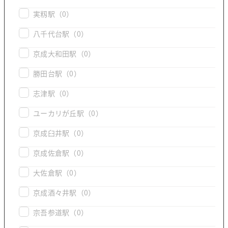
実籾駅
（0）
八千代台駅
（0）
京成大和田駅
（0）
勝田台駅
（0）
志津駅
（0）
ユーカリが丘駅
（0）
京成臼井駅
（0）
京成佐倉駅
（0）
大佐倉駅
（0）
京成酒々井駅
（0）
宗吾参道駅
（0）