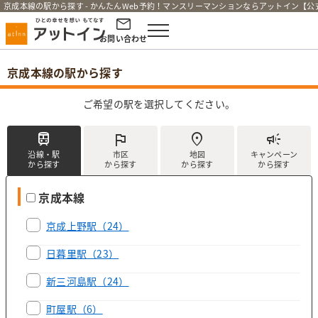
京成本線の駅から探す - かんたんWeb予約！マンスリーマンションならアットイン【公
お問い合わせ
京成本線の駅から探す
ご希望の駅を選択してください。
train
flag
location_on
campaign
沿線・駅
市区
地図
キャンペーン
から探す
から探す
から探す
から探す
京成本線
京成上野駅
（24）
日暮里駅
（23）
新三河島駅
（24）
町屋駅
（6）