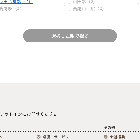
京王片倉駅
（7）
山田駅
（0）
高尾駅
（0）
高尾山口駅
（0）
チャット機能のご利用に関して
アットインにお任せください。
その他
へ
設備・サービス
会社概要