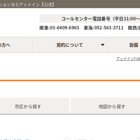
ンションならアットイン【公式】
コールセンター電話番号（平日11:00～1
関東:03-6409-6963 東海:052-563-3711 関西/四
の方へ
契約について
設備
アットインTO
現在ご利用の環境では、
チャット機能が正常に機能しない
可能性がございます。
市区
から探す
地図
から探す
【推奨ブラウザ】
以下の最新バージョンのブラウザからご利用ください。
・Safari
・Chrome
・Firefox
・Edge