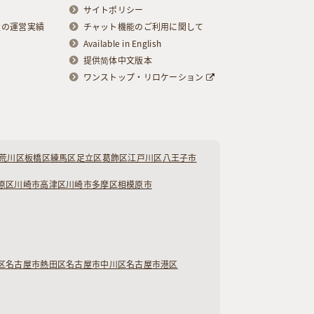
サイトポリシー
級の運営実績
チャット機能のご利用に関して
Available in English
提供简体中文版本
ワンストップ・リロケーション
荒川区
板橋区
練馬区
足立区
葛飾区
江戸川区
八王子市
原区
川崎市高津区
川崎市多摩区
相模原市
区
名古屋市熱田区
名古屋市中川区
名古屋市港区