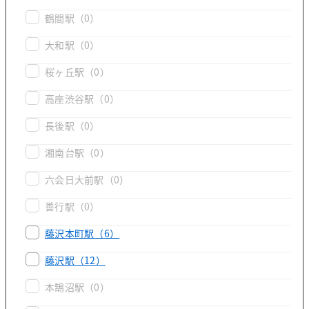
鶴間駅
（0）
大和駅
（0）
桜ヶ丘駅
（0）
高座渋谷駅
（0）
長後駅
（0）
湘南台駅
（0）
六会日大前駅
（0）
善行駅
（0）
藤沢本町駅
（6）
藤沢駅
（12）
本鵠沼駅
（0）