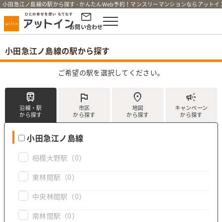
小田急江ノ島線の駅から探す - かんたんWeb予約！マンスリーマンションならアットイ
お問い合わせ
小田急江ノ島線の駅から探す
ご希望の駅を選択してください。
train
flag
location_on
campaign
沿線・駅
市区
地図
キャンペーン
から探す
から探す
から探す
から探す
小田急江ノ島線
相模大野駅
（0）
東林間駅
（0）
中央林間駅
（0）
南林間駅
（0）