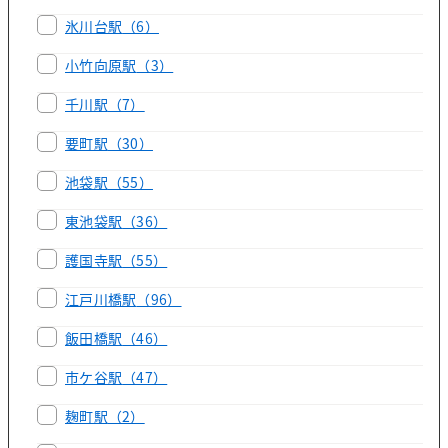
氷川台駅
（6）
小竹向原駅
（3）
千川駅
（7）
要町駅
（30）
池袋駅
（55）
東池袋駅
（36）
護国寺駅
（55）
江戸川橋駅
（96）
飯田橋駅
（46）
市ケ谷駅
（47）
麹町駅
（2）