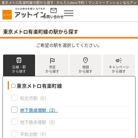
東京メトロ有楽町線の駅から探す - かんたんWeb予約！マンスリーマンションならア
お問い合わせ
東京メトロ有楽町線の駅から探す
ご希望の駅を選択してください。
train
flag
location_on
campaign
沿線・駅
市区
地図
キャンペーン
から探す
から探す
から探す
から探す
東京メトロ有楽町線
和光市駅
（0）
地下鉄成増駅
（3）
地下鉄赤塚駅
（0）
平和台駅
（0）