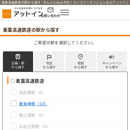
東葉高速鉄道の駅から探す - かんたんWeb予約！マンスリーマンションならアットイン
お問い合わせ
東葉高速鉄道の駅から探す
ご希望の駅を選択してください。
train
flag
location_on
campaign
沿線・駅
市区
地図
キャンペーン
から探す
から探す
から探す
から探す
東葉高速鉄道
西船橋駅
（0）
東海神駅
（10）
飯山満駅
（0）
北習志野駅
（0）