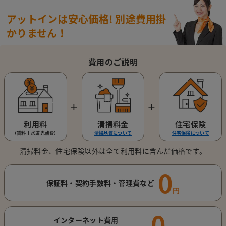
アットインは安心価格!
別途費用掛
かりません！
費用のご説明
＋
＋
利用料
清掃料金
住宅保険
（賃料＋水道光熱費）
清掃品質について
住宅保険について
清掃料金、住宅保険以外は全て利用料に含んだ価格です。
0
保証料・契約手数料・管理費など
円
0
インターネット費用