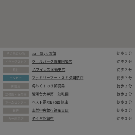
au Style国領
徒歩 1 分
その他買い物
ウェルパーク調布国領店
徒歩 2 分
ドラッグストア
JAマインズ国領支店
徒歩 2 分
銀行
ファミリーマートスミダ国領店
徒歩 2 分
コンビニ
調布くすのき郵便局
徒歩 2 分
郵便局
駿河台大学第一幼稚園
徒歩 2 分
幼稚園・保育園
ベスト電器BFS国領店
徒歩 3 分
ホームセンター
山梨中央銀行調布支店
徒歩 3 分
銀行
タイヤ館調布
徒歩 3 分
カー用品店