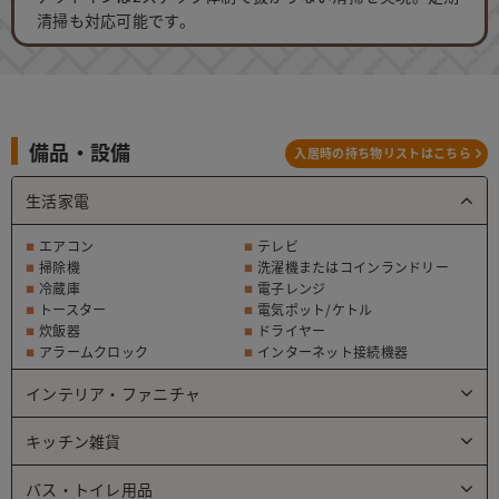
清掃も対応可能です。
備品・設備
入居時の持ち物リストはこちら
生活家電
エアコン
テレビ
掃除機
洗濯機またはコインランドリー
冷蔵庫
電子レンジ
トースター
電気ポット/ケトル
炊飯器
ドライヤー
アラームクロック
インターネット接続機器
インテリア・ファニチャ
キッチン雑貨
バス・トイレ用品