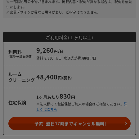
※一部撮影用の小物が含まれます。掲載内容と現況が異なる場合は、現況を優先
いたします。
※家具デザインは異なる場合があり、ご指定はできません。
ご利用料金(１ヶ月以上)
9,260
利用料
(賃料+水道光熱費)
賃料:
8,380
水道光熱費:
880
ルーム
48,400
クリーニング
830
1ヶ月あたり
住宅保険
※法人様にて包括保険ご加入の場合はご相談ください。
詳
しくはこちら
予約 [翌日17時までキャンセル無料]