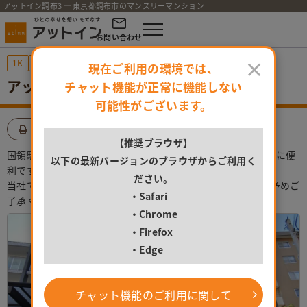
アットイン調布3 ─ 東京都調布市のマンスリーマンション
お問い合わせ
×
1K
Wi-Fi無料
現在ご利用の環境では、
アットイン調布3
チャット機能が正常に機能しない
可能性がございます。
印刷
検討中に追加
シェア
【推奨ブラウザ】
国領駅まで徒歩7分。近くには大型スーパーもあり、お買い物に便
以下の最新バージョンのブラウザからご利用く
利です
ださい。
当社でご用意しているお部屋は全て禁煙ルームとなります。予めご
・Safari
了承ください。
・Chrome
・Firefox
・Edge
チャット機能のご利用に関して