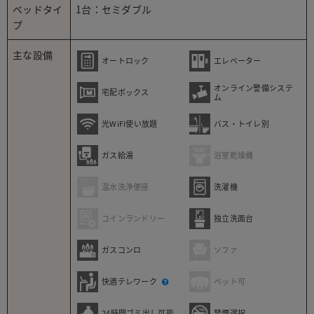
ベッドタイ
1台：セミダブル
プ
主な設備
オートロック
エレベーター
オンライン警備システ
宅配ボックス
ム
光WiFi使い放題
バス・トイレ別
ガス給湯
浴室乾燥機
温水洗浄便座
洗濯機
コインランドリー
独立洗面台
ガスコンロ
ソファ
快適テレワーク
ペット可
24時間ゴミ出し可能
禁煙選択