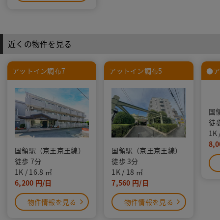
近くの物件を見る
アットイン調布7
アットイン調布5
●ア
国
徒歩
1K
8,0
国領駅（京王京王線）
国領駅（京王京王線）
徒歩 7分
徒歩 3分
1K
16.8
1K
18
6,200
7,560
物件情報を見る
物件情報を見る