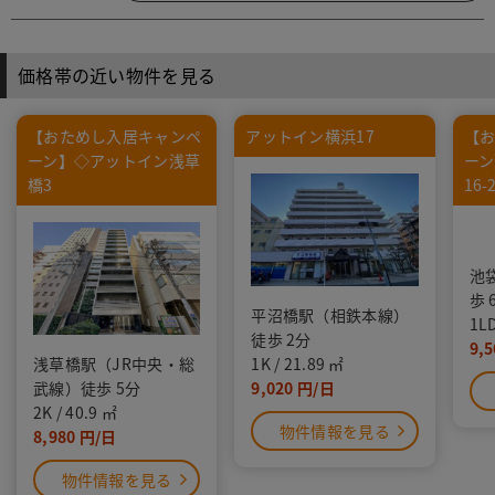
価格帯の近い物件を見る
【おためし入居キャンペ
アットイン横浜17
【
ーン】◇アットイン浅草
ーン
橋3
16-
池
歩 
平沼橋駅（相鉄本線）
1L
徒歩 2分
9,5
浅草橋駅（JR中央・総
1K
21.89
武線）徒歩 5分
9,020
2K
40.9
物件情報を見る
8,980
物件情報を見る