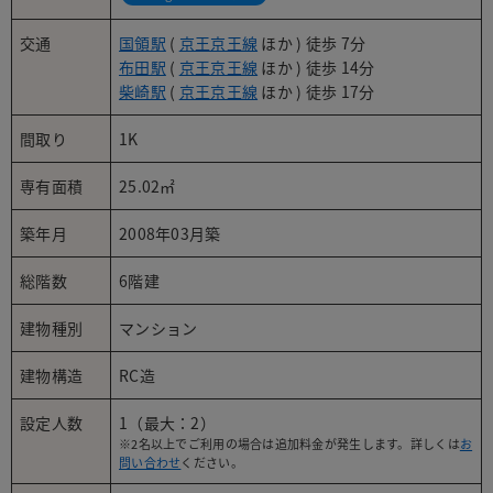
交通
国領駅
(
京王京王線
ほか ) 徒歩 7分
布田駅
(
京王京王線
ほか ) 徒歩 14分
柴崎駅
(
京王京王線
ほか ) 徒歩 17分
間取り
1K
専有面積
25.02㎡
築年月
2008年03月築
総階数
6階建
建物種別
マンション
建物構造
RC造
設定人数
1（最大：2）
※2名以上でご利用の場合は追加料金が発生します。詳しくは
お
問い合わせ
ください。