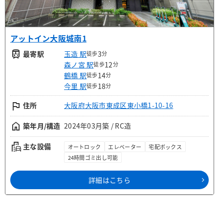
アットイン大阪城南1
train
最寄駅
玉造 駅
3
徒歩
分
森ノ宮 駅
12
徒歩
分
鶴橋 駅
14
徒歩
分
今里 駅
18
徒歩
分
flag
住所
大阪府大阪市東成区東小橋1-10-16
home
築年月/構造
2024年03月築 / RC造
emoji_transportation
主な設備
オートロック
エレベーター
宅配ボックス
24時間ゴミ出し可能
詳細はこちら