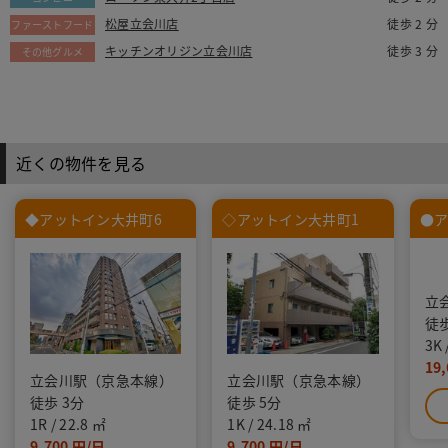
松屋立会川店
徒歩 2 分
ファーストフード
キッチンオリジン立会川店
徒歩 3 分
その他グルメ
近くの物件を見る
◆アットイン大井町6
◇アットイン大井町1
●ア
立
徒歩
3K
19,
立会川駅（京急本線）
立会川駅（京急本線）
徒歩 3分
徒歩 5分
1R
22.8
1K
24.18
9,700
9,700