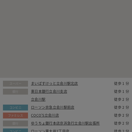
まいばすけっと立会川駅北店
徒歩 1 分
スーパー
東日本銀行立会川支店
徒歩 1 分
銀行
立会川駅
徒歩 2 分
(不明)
ローソン京急立会川駅前店
徒歩 2 分
コンビニ
COCO’S立会川店
徒歩 2 分
ファミレス
ゆうちょ銀行本店京浜急行立会川駅出張所
徒歩 2 分
銀行
ローソン東大井2丁目店
徒歩 2 分
コンビニ