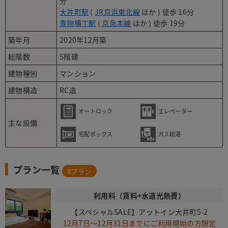
分
大井町駅
(
JR京浜東北線
ほか ) 徒歩 16分
青物横丁駅
(
京急本線
ほか ) 徒歩 19分
築年月
2020年12月築
総階数
5階建
建物種別
マンション
建物構造
RC造
オートロック
エレベーター
主な設備
宅配ボックス
ガス給湯
プラン一覧
8
プラン
利用料（賃料+水道光熱費）
【スペシャルSALE】アットイン大井町5-2
12月7日～12月31日までにご利用開始の方限定