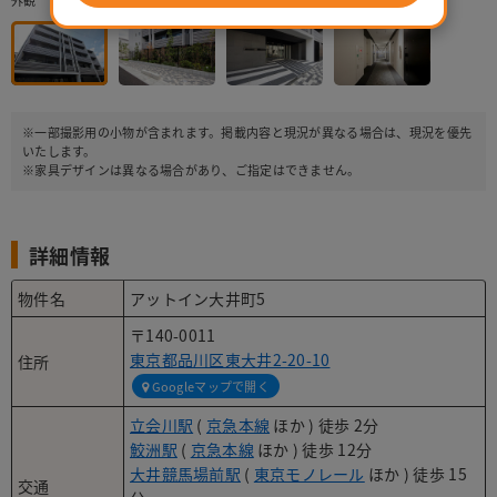
外観
※一部撮影用の小物が含まれます。掲載内容と現況が異なる場合は、現況を優先
いたします。
※家具デザインは異なる場合があり、ご指定はできません。
詳細情報
物件名
アットイン大井町5
〒140-0011
東京都品川区東大井2-20-10
住所
Googleマップで開く
立会川駅
(
京急本線
ほか ) 徒歩 2分
鮫洲駅
(
京急本線
ほか ) 徒歩 12分
大井競馬場前駅
(
東京モノレール
ほか ) 徒歩 15
交通