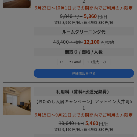
2
9月23日～10月1日までの期間内でご利用の方限定
9,840
5,360
賃料:
8,960
水道光熱費:
880
ルームクリーニング代
48,400
12,100
間取り / 面積 / 人数
1K
21.48㎡
1（最大：2）
詳細情報を見る
利用料（賃料+水道光熱費）
【おためし入居キャンペーン】アットイン大井町5-
1
9月15日～9月21日までの期間内でご利用の方限定
10,040
5,460
賃料:
9,160
水道光熱費:
880