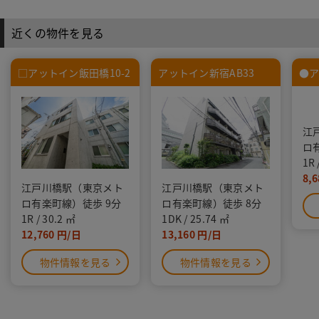
近くの物件を見る
□アットイン飯田橋10-2
アットイン新宿AB33
●ア
江
ロ
1R
8,6
江戸川橋駅（東京メト
江戸川橋駅（東京メト
ロ有楽町線）徒歩 9分
ロ有楽町線）徒歩 8分
1R
30.2
1DK
25.74
12,760
13,160
物件情報を見る
物件情報を見る