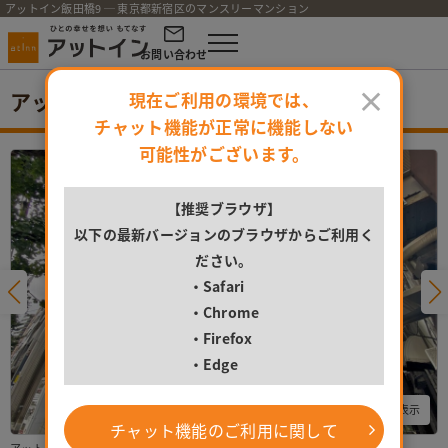
アットイン飯田橋9 ─ 東京都新宿区のマンスリーマンション
お問い合わせ
×
アットイン飯田橋9
現在ご利用の環境では、
チャット機能が正常に機能しない
可能性がございます。
【推奨ブラウザ】
以下の最新バージョンのブラウザからご利用く
ださい。
・Safari
・Chrome
・Firefox
・Edge
すべての写真を表示
チャット機能のご利用に関して