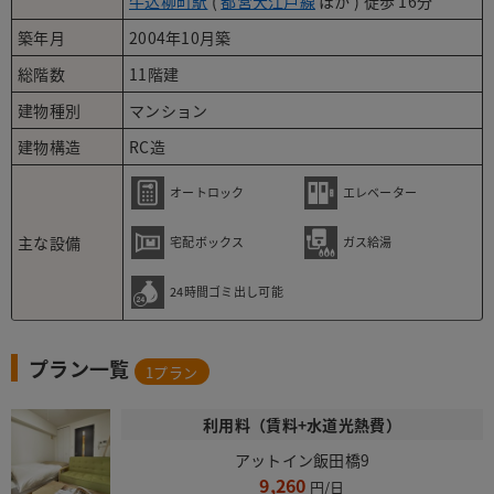
牛込柳町駅
(
都営大江戸線
ほか ) 徒歩 16分
築年月
2004年10月築
総階数
11階建
建物種別
マンション
建物構造
RC造
オートロック
エレベーター
主な設備
宅配ボックス
ガス給湯
24時間ゴミ出し可能
プラン一覧
1
プラン
利用料（賃料+水道光熱費）
アットイン飯田橋9
9,260