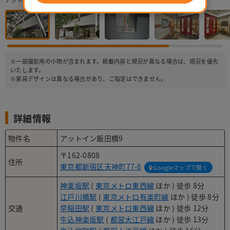
アットイン飯田橋9 【ステージファースト神楽坂Ⅱ】
※一部撮影用の小物が含まれます。掲載内容と現況が異なる場合は、現況を優先
いたします。
※家具デザインは異なる場合があり、ご指定はできません。
詳細情報
物件名
アットイン飯田橋9
〒162-0808
住所
東京都新宿区天神町77-6
Googleマップで開く
神楽坂駅
(
東京メトロ東西線
ほか ) 徒歩 8分
江戸川橋駅
(
東京メトロ有楽町線
ほか ) 徒歩 8分
交通
早稲田駅
(
東京メトロ東西線
ほか ) 徒歩 12分
牛込神楽坂駅
(
都営大江戸線
ほか ) 徒歩 13分