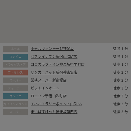
ホテルヴィンテージ神楽坂
徒歩 1 分
ホテル
セブンイレブン新宿山吹町店
徒歩 1 分
コンビニ
ココカラファイン神楽坂中里町店
徒歩 1 分
ドラッグストア
リンガーハット新宿神楽坂店
徒歩 2 分
ファミレス
業務スーパー新宿榎店
徒歩 2 分
スーパー
ピットインオート
徒歩 3 分
ディーラー
ローソン新宿山吹町店
徒歩 3 分
コンビニ
エネオスラリーポイント山吹SS
徒歩 3 分
ガソリンスタンド
まいばすけっと神楽坂駅西店
徒歩 3 分
スーパー