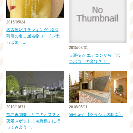
2015/05/24
名古屋駅弁ランキング: 松浦
商店の名古屋名物コーチンわ
っぱめし...
2015/08/31
☆裏技☆ エアコンから「ポ
コポコ」の音は？！...
2016/10/31
2018/05/11
笹島再開発エリアのオススメ
物件紹介【クラシエ名駅南】
夜景スポット「向野橋」に行
ってみよう！...