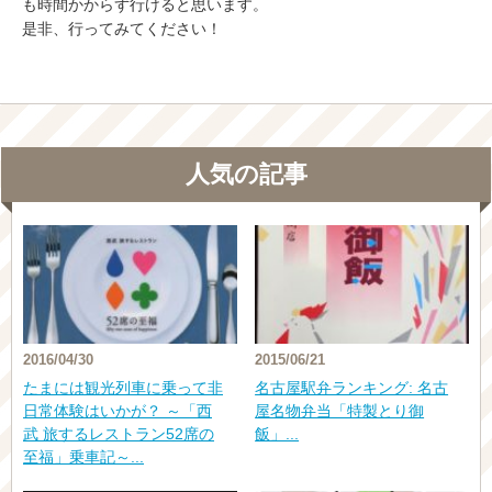
も時間かからず行けると思います。
是非、行ってみてください！
人気の記事
2016/04/30
2015/06/21
たまには観光列車に乗って非
名古屋駅弁ランキング: 名古
日常体験はいかが？ ～「西
屋名物弁当「特製とり御
武 旅するレストラン52席の
飯」...
至福」乗車記～...