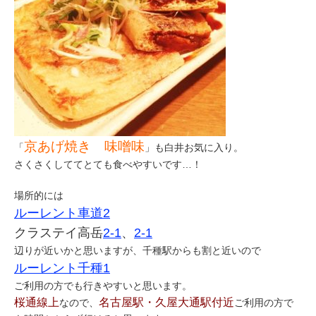
京あげ焼き 味噌味
「
」も白井お気に入り。
さくさくしててとても食べやすいです…！
場所的には
ルーレント車道2
クラステイ高岳
2-1
、
2-1
辺りが近いかと思いますが、千種駅からも割と近いので
ルーレント千種1
ご利用の方でも行きやすいと思います。
桜通線上
名古屋駅・久屋大通駅付近
なので、
ご利用の方で