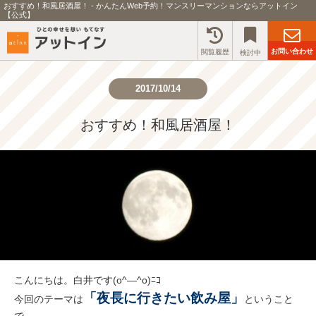
おすすめ！和風居酒屋！ - かんたんWeb予約！マンスリーマンションならアットイン
【公式】
お問い合わせ
閲覧履歴
検討中
2017/10/14
おすすめ！和風居酒屋！
こんにちは。白井です(o^―^o)ﾆｺ
「夜長に行きたい飲み屋」
今回のテーマは
ということ
で