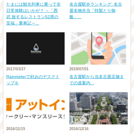
たまには観光列車に乗って非
名古屋駅弁ランキング: 名古
日常体験はいかが？ ～「西
屋名物弁当「特製とり御
武 旅するレストラン52席の
飯」...
至福」乗車記～...
2017/03/27
2019/07/01
Rainmeterで好みのデスクト
名古屋駅から当名古屋店舗ま
ップを
での道案内...
2016/11/15
2016/12/16