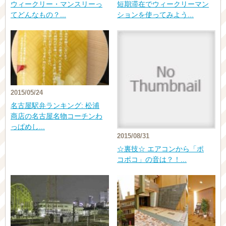
ウィークリー・マンスリーっ
短期滞在でウィークリーマン
てどんなもの？...
ションを使ってみよう...
2015/05/24
名古屋駅弁ランキング: 松浦
商店の名古屋名物コーチンわ
っぱめし...
2015/08/31
☆裏技☆ エアコンから「ポ
コポコ」の音は？！...