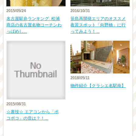
2015/05/24
2016/10/31
名古屋駅弁ランキング: 松浦
笹島再開発エリアのオススメ
商店の名古屋名物コーチンわ
夜景スポット「向野橋」に行
っぱめし...
ってみよう！...
2018/05/11
物件紹介【クラシエ名駅南】
2015/08/31
☆裏技☆ エアコンから「ポ
コポコ」の音は？！...