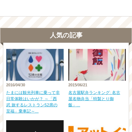
人気の記事
2016/04/30
2015/06/21
たまには観光列車に乗って非
名古屋駅弁ランキング: 名古
日常体験はいかが？ ～「西
屋名物弁当「特製とり御
武 旅するレストラン52席の
飯」...
至福」乗車記～...