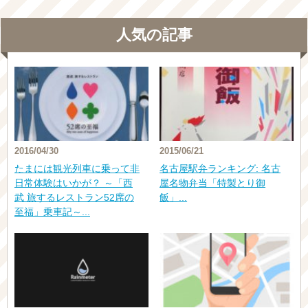
人気の記事
2016/04/30
2015/06/21
たまには観光列車に乗って非
名古屋駅弁ランキング: 名古
日常体験はいかが？ ～「西
屋名物弁当「特製とり御
武 旅するレストラン52席の
飯」...
至福」乗車記～...