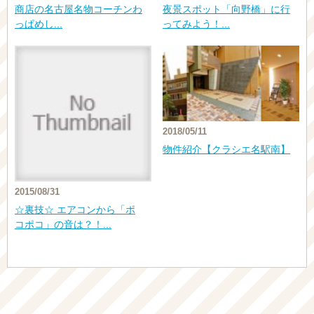
商店の名古屋名物コーチンわ
夜景スポット「向野橋」に行
っぱめし...
ってみよう！...
2018/05/11
物件紹介【クラシエ名駅南】
2015/08/31
☆裏技☆ エアコンから「ポ
コポコ」の音は？！...