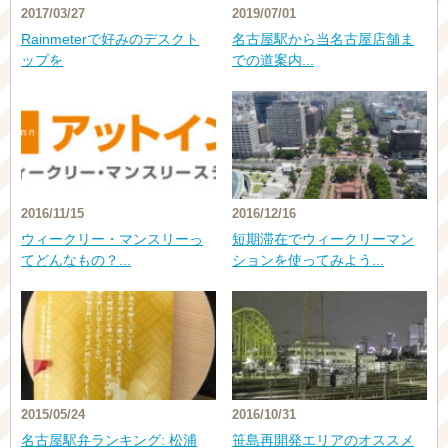
2017/03/27
2019/07/01
Rainmeterで好みのデスクト
名古屋駅から当名古屋店舗ま
ップを
での道案内...
2016/11/15
2016/12/16
ウィークリー・マンスリーっ
短期滞在でウィークリーマン
てどんなもの？...
ションを使ってみよう...
2015/05/24
2016/10/31
名古屋駅弁ランキング: 松浦
笹島再開発エリアのオススメ