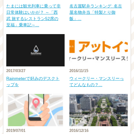
たまには観光列車に乗って非
名古屋駅弁ランキング: 名古
日常体験はいかが？ ～「西
屋名物弁当「特製とり御
武 旅するレストラン52席の
飯」...
至福」乗車記～...
2017/03/27
2016/11/15
Rainmeterで好みのデスクト
ウィークリー・マンスリーっ
ップを
てどんなもの？...
2019/07/01
2016/12/16