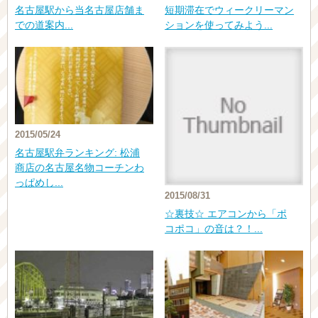
名古屋駅から当名古屋店舗ま
短期滞在でウィークリーマン
での道案内...
ションを使ってみよう...
2015/05/24
名古屋駅弁ランキング: 松浦
商店の名古屋名物コーチンわ
っぱめし...
2015/08/31
☆裏技☆ エアコンから「ポ
コポコ」の音は？！...