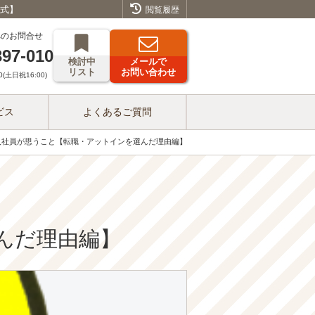
公式】
閲覧履歴
へのお問合せ
397-010
検討中
メールで
リスト
お問い合わせ
(土日祝16:00)
ビス
よくあるご質問
入社員が思うこと【転職・アットインを選んだ理由編】
んだ理由編】