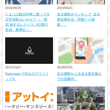
2016/04/30
2015/06/21
たまには観光列車に乗って非
名古屋駅弁ランキング: 名古
日常体験はいかが？ ～「西
屋名物弁当「特製とり御
武 旅するレストラン52席の
飯」...
至福」乗車記～...
2017/03/27
2019/07/01
Rainmeterで好みのデスクト
名古屋駅から当名古屋店舗ま
ップを
での道案内...