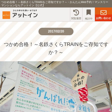
つかめ合格！～名鉄さくらTRAINをご存知ですか？～ - かんたんWeb予約！マンスリー
マンションならアットイン【公式】
お問い合わせ
閲覧履歴
検討中
2017/02/20
つかめ合格！～名鉄さくらTRAINをご存知です
か？～