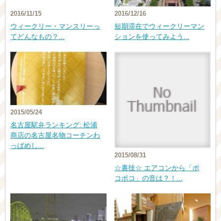
2016/11/15
2016/12/16
ウィークリー・マンスリーっ
短期滞在でウィークリーマン
てどんなもの？...
ションを使ってみよう...
2015/05/24
名古屋駅弁ランキング: 松浦
商店の名古屋名物コーチンわ
っぱめし...
2015/08/31
☆裏技☆ エアコンから「ポ
コポコ」の音は？！...