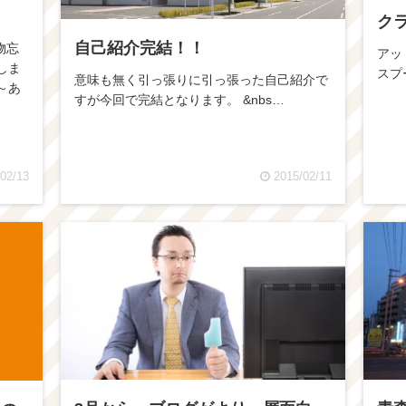
ク
自己紹介完結！！
物忘
アッ
しま
スプ
意味も無く引っ張りに引っ張った自己紹介で
～あ
すが今回で完結となります。 &nbs…
02/13
2015/02/11