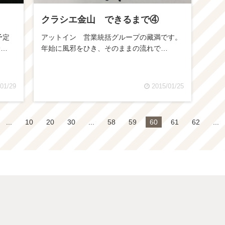
クラシエ金山 できるまで④
予定
アットイン 営業統括グループの藏満です。
介…
年始に風邪をひき、そのままの流れで…
01/29
2015/01/25
...
10
20
30
...
58
59
60
61
62
...