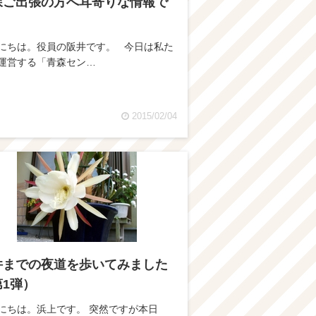
森ご出張の方へ耳寄りな情報で
。
にちは。役員の阪井です。 今日は私た
運営する「青森セン…
2015/02/04
件までの夜道を歩いてみました
第1弾）
にちは。浜上です。 突然ですが本日