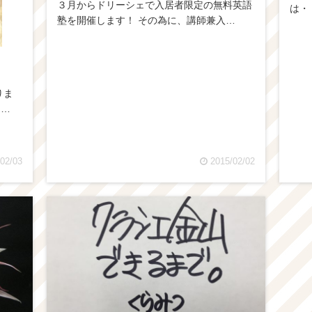
３月からドリーシェで入居者限定の無料英語
は・
塾を開催します！ その為に、講師兼入…
りま
っ…
02/03
2015/02/02