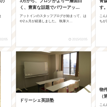
3月から、ブログがより一層面白
青
トの
く、豊富な話題でパワーアッ…
す
アットインのスタッフブログが始まって、は
こん
は
や2ヵ月が経過しました。 執筆ス…
ちが
02/05
2015/02/05
物
（
ドリーシェ英語塾
こん