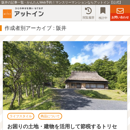
阪井の記事一覧 - かんたんWeb予約！マンスリーマンションならアットイン【公式】
お問い合わせ
閲覧履歴
検討中
作成者別アーカイブ : 阪井
ライフスタイル
商品について
お困りの土地・建物を活用して節税するトリセ